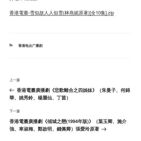
香港電臺-雪似故人人似雪(林燕妮原著)[全10集].zip
分
香港电台广播剧
类
文
上
上一篇
章
一
香港電臺廣播劇《悲歡離合之四姊妹》（朱曼子、何錦
导
篇
華、姚秀鈴、楊麗仙、丁茵）
航
文
章
下
下一篇
一
香港電臺廣播劇《傾城之戀(1994年版)》（葉玉卿、施介
篇
強、車淑梅、鄭啟明、錢佩卿）張愛玲原著
文