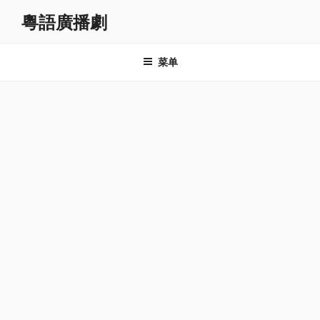
跳
粵語廣播劇
至
内
容
菜单