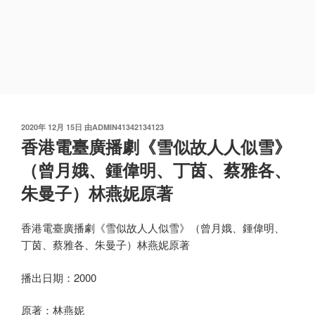
发
2020年 12月 15日
由
ADMIN41342134123
布
香港電臺廣播劇《雪似故人人似雪》
于
（曾月娥、鍾偉明、丁茵、蔡雅各、
朱曼子）林燕妮原著
香港電臺廣播劇《雪似故人人似雪》（曾月娥、鍾偉明、
丁茵、蔡雅各、朱曼子）林燕妮原著
播出日期：2000
原著：林燕妮