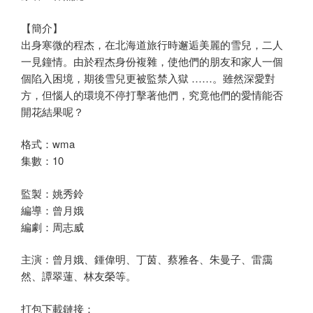
【簡介】
出身寒微的程杰，在北海道旅行時邂逅美麗的雪兒，二人
一見鐘情。由於程杰身份複雜，使他們的朋友和家人一個
個陷入困境，期後雪兒更被監禁入獄 ……。雖然深愛對
方，但惱人的環境不停打擊著他們，究竟他們的愛情能否
開花結果呢？
格式：wma
集數：10
監製：姚秀鈴
編導：曾月娥
編劇：周志威
主演：曾月娥、鍾偉明、丁茵、蔡雅各、朱曼子、雷靄
然、譚翠蓮、林友榮等。
打包下載鏈接：