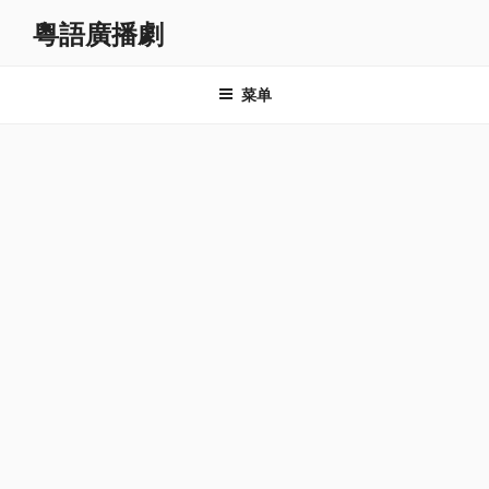
跳
粵語廣播劇
至
内
容
菜单