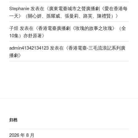
Stephanie
发表在《
廣東電臺城市之聲廣播劇《愛在香港每
一天》（關心妍、孫耀威、張曼莉、路芙、陳禮賢）
》
子煜
发表在《
香港電臺廣播劇《玫瑰的故事之玫瑰》（全
10集）亦舒原著
》
admin41342134123
发表在《
香港電臺-三毛流浪記系列廣
播劇
》
归档
2026 年 8 月