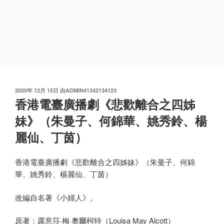
发
2020年 12月 15日
由
ADMIN41342134123
布
香港電臺廣播劇《悲歡離合之四姊
于
妹》（朱曼子、何錦華、姚秀鈴、楊
麗仙、丁茵）
香港電臺廣播劇《悲歡離合之四姊妹》（朱曼子、何錦
華、姚秀鈴、楊麗仙、丁茵）
改編自名著《小婦人》。
原著：露意莎·梅·奧爾柯特（Louisa May Alcott）