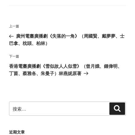
文
上
上一篇
章
一
廣州電臺廣播劇《失落的一角》（周國賢、戴夢夢、士
导
篇
巴拿、枕頭、柏林）
航
文
章
下
下一篇
一
香港電臺廣播劇《雪似故人人似雪》（曾月娥、鍾偉明、
篇
丁茵、蔡雅各、朱曼子）林燕妮原著
文
章
搜
搜
索
索：
近期文章