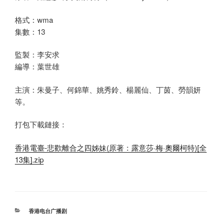
格式：wma
集數：13
監製：李安求
編導：葉世雄
主演：朱曼子、何錦華、姚秀鈴、楊麗仙、丁茵、勞韻妍
等。
打包下載鏈接：
香港電臺-悲歡離合之四姊妹(原著：露意莎·梅·奧爾柯特)[全
13集].zip
分
香港电台广播剧
类