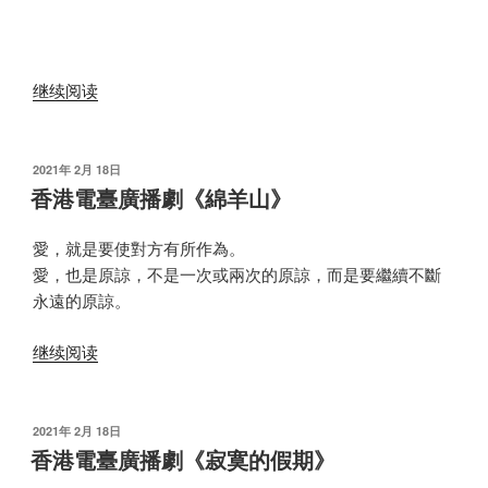
女
多
情》”
“香
继续阅读
港
電
臺
发
2021年 2月 18日
布
廣
香港電臺廣播劇《綿羊山》
于
播
劇
愛，就是要使對方有所作為。
《童
愛，也是原諒，不是一次或兩次的原諒，而是要繼續不斷
歌》”
永遠的原諒。
“香
继续阅读
港
電
臺
发
2021年 2月 18日
布
廣
香港電臺廣播劇《寂寞的假期》
于
播