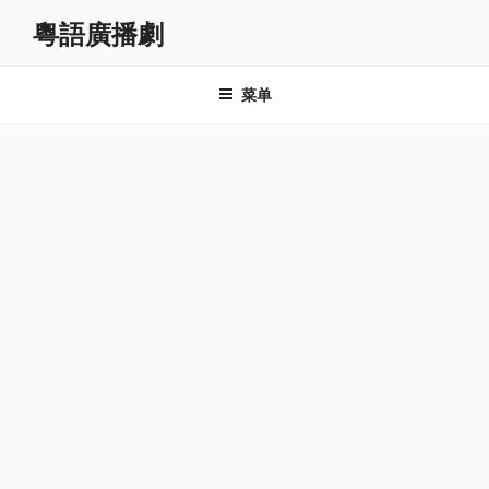
跳
粵語廣播劇
至
内
容
菜单