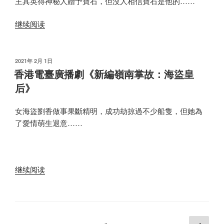
王其英得神秘人贈予寶石，但沒人相信寶石是他的……
《妙
“香
法
继续阅读
港
安
電
居》”
臺
发
2021年 2月 1日
布
廣
香港電臺廣播劇《新編嶺南掌故：海盜皇
于
播
后》
劇
《衛
女海盜劉香做事果斷精明，成功劫掠過不少船隻，但她為
斯
了愛情萌生退意……
理
科
幻
故
“香
继续阅读
事
港
之
電
新
臺
年》”
廣
文