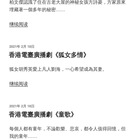
柏文傑認識了住在古老大屋的神秘女孩方詩菱，方家原來
埋藏著一個多年的秘密……
“香
继续阅读
港
電
臺
发
2021年 2月 18日
布
廣
香港電臺廣播劇《狐女多情》
于
播
劇
狐女胡秀英愛上凡人劉海，一心希望成為其妻。
《夜
“香
雲
继续阅读
港
輕
電
(1986)》”
臺
发
2021年 2月 18日
布
廣
香港電臺廣播劇《童歌》
于
播
劇
每個人都有童年，不論歡樂、悲哀，都令人值得回憶，但
《狐
我的童年……