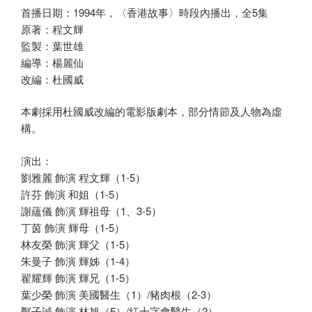
首播日期：1994年，〈香港故事〉時段內播出，全5集
原著：程文輝
監製：葉世雄
編導：楊麗仙
改編：杜國威
本劇採用杜國威改編的電影版劇本，部分情節及人物為虛
構。
演出：
劉雅麗 飾演 程文輝（1-5）
許芬 飾演 和姐（1-5）
謝蘊儀 飾演 輝祖母（1、3-5）
丁茵 飾演 輝母（1-5）
林友榮 飾演 輝父（1-5）
朱曼子 飾演 輝姊（1-4）
翟耀輝 飾演 輝兄（1-5）
葉少榮 飾演 美國醫生（1）/豬肉根（2-3）
鄭子誠 飾演 林旭（5）/紅十字會醫生（2）