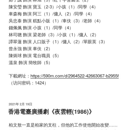
陳安瑩 飾演 寶玉（2-3）/小孩（1）/同學（4）
車森梅 飾演 阿三（1）/傭人（2）/同學（4）
吳忠泰 飾演 糕點小販（1）/車伕（3）/老師（4）
錢佩佩 飾演 小孩（1）/同學（4）
林司聰 飾演 梁老師（3）/小孩（1）/傭人（2）
譚翠蓮 飾演 人口販子（1）/傭人（2）/單眼英（3）
曾永強 飾演 車伕（2）
陳炳球 飾演 電台職員（5）
溫泉 飾演 簡牧師（5）
下載網址：
https://590m.com/d/2964522-42663067-b2955f
（访问密码：1424）
发
2021年 2月 19日
布
香港電臺廣播劇《夜雲輕(1986)》
于
柏文敖一直是柏家的支柱，但他的工作使他開始改變……