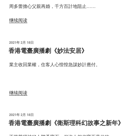
劇
周多蕾擔心父親再婚，千方百計地阻止……
《綿
“香
羊
继续阅读
港
山》”
電
臺
发
2021年 2月 18日
布
廣
香港電臺廣播劇《妙法安居》
于
播
劇
業主收回業權，住客人心惶惶急謀妙計應付。
《寂
寞
的
“香
继续阅读
假
港
期》”
電
臺
发
2021年 2月 18日
布
廣
香港電臺廣播劇《衛斯理科幻故事之新年》
于
播
劇