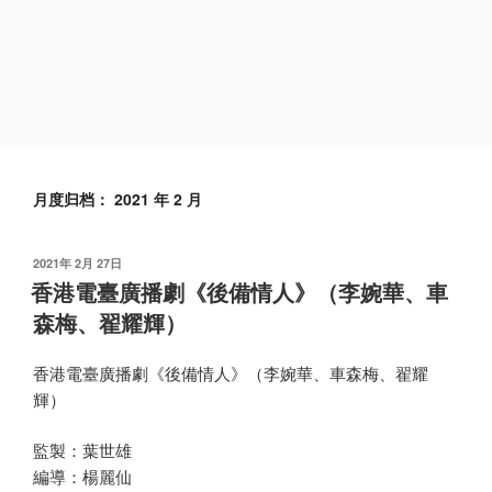
月度归档：
2021 年 2 月
发
2021年 2月 27日
布
香港電臺廣播劇《後備情人》（李婉華、車
于
森梅、翟耀輝）
香港電臺廣播劇《後備情人》（李婉華、車森梅、翟耀
輝）
監製：葉世雄
編導：楊麗仙