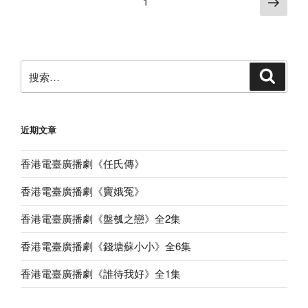
下
页
1
播
一
章
劇
页
分
《新
页
編
搜
嶺
搜
索
索：
南
掌
故：
近期文章
海
盜
香港電臺廣播劇《任氏傳》
皇
后》”
香港電臺廣播劇《竇娥冤》
香港電臺廣播劇《盤瓠之戀》全2集
香港電臺廣播劇《錢塘蘇小小》全6集
香港電臺廣播劇《誰待我好》全1集