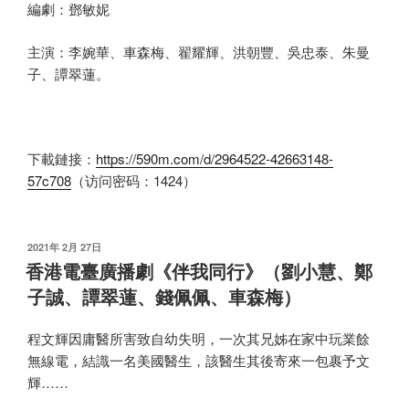
編劇：鄧敏妮
主演：李婉華、車森梅、翟耀輝、洪朝豐、吳忠泰、朱曼
子、譚翠蓮。
下載鏈接：
https://590m.com/d/2964522-42663148-
57c708
（访问密码：1424）
发
2021年 2月 27日
布
香港電臺廣播劇《伴我同行》（劉小慧、鄭
于
子誠、譚翠蓮、錢佩佩、車森梅）
程文輝因庸醫所害致自幼失明，一次其兄姊在家中玩業餘
無線電，結識一名美國醫生，該醫生其後寄來一包裹予文
輝……