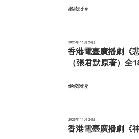
“香
继续阅读
港
電
臺
廣
发
2025年 11月 24日
播
布
香港電臺廣播劇《
于
劇
（張君默原著）全1
《終
有
一
天
“香
继续阅读
等
港
到
電
你》”
臺
廣
发
2025年 11月 24日
播
布
香港電臺廣播劇《神
于
劇
《悲