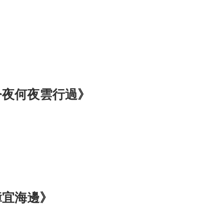
今夜何夜雲行過》
漳宜海邊》