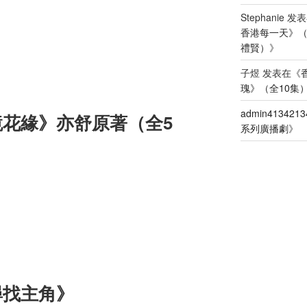
Stephanie
发表
香港每一天》
禮賢）
》
子煜
发表在《
瑰》（全10集
admin4134213
花緣》亦舒原著（全5
系列廣播劇
》
尋找主角》