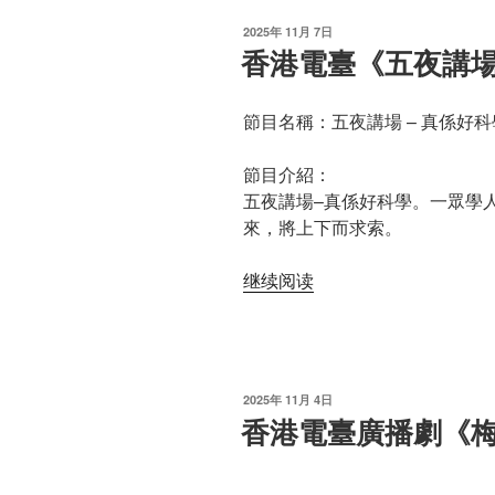
《五
发
2025年 11月 7日
夜
布
香港電臺《五夜講場 
于
講
場
節目名稱：五夜講場 – 真係好科學
–
真
節目介紹：
係
五夜講場–真係好科學。一眾學
好
來，將上下而求索。
科
學
“香
继续阅读
2021》”
港
電
臺
《五
发
2025年 11月 4日
夜
布
香港電臺廣播劇《
于
講
場
–