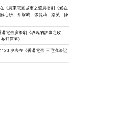
在《
廣東電臺城市之聲廣播劇《愛在
（關心妍、孫耀威、張曼莉、路芙、陳
香港電臺廣播劇《玫瑰的故事之玫
）亦舒原著
》
4123
发表在《
香港電臺-三毛流浪記