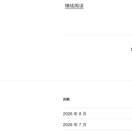
“香
继续阅读
真
港
係
電
好
臺
科
廣
學
播
2020》”
文
劇
《梅
章
花
分
約
之
页
前
世
今
归档
生》”
2026 年 8 月
2026 年 7 月