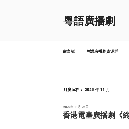
跳
至
粵語廣播劇
内
容
留言板
粵語廣播劇資源群
月度归档：
2025 年 11 月
发
2025年 11月 27日
布
香港電臺廣播劇《
于