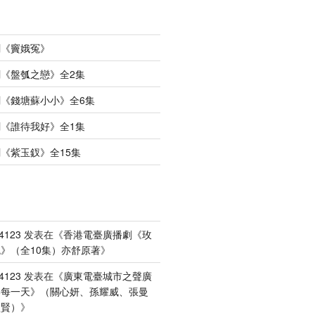
劇《竇娥冤》
《盤瓠之戀》全2集
《錢塘蘇小小》全6集
《誰待我好》全1集
《紫玉釵》全15集
4123
发表在《
香港電臺廣播劇《玫
》（全10集）亦舒原著
》
4123
发表在《
廣東電臺城市之聲廣
港每一天》（關心妍、孫耀威、張曼
禮賢）
》