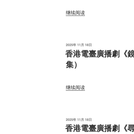
歡
“香
继续阅读
離
港
合
電
——
臺
春
廣
殘
发
2025年 11月 18日
播
情
布
香港電臺廣播劇《鏡
于
劇
未
集）
《神
了》
探
（張
福
君
爾
默
“香
继续阅读
摩
原
港
之
著）
電
觀
全
臺
音》
18
廣
全
发
2025年 11月 18日
集”
播
布
香港電臺廣播劇《
12
于
劇