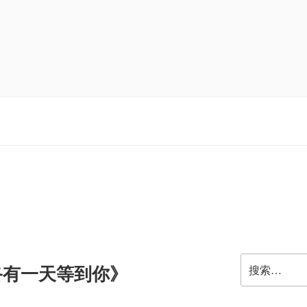
搜
終有一天等到你》
索：