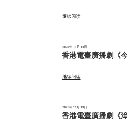
集”
《鏡
花
“香
继续阅读
緣》
港
亦
電
舒
臺
原
廣
著
发
2025年 11月 14日
播
（全
布
香港電臺廣播劇《
于
劇
5
《尋
集）”
找
“香
继续阅读
主
港
角》”
電
臺
廣
发
2025年 11月 13日
播
布
香港電臺廣播劇《
于
劇
《今