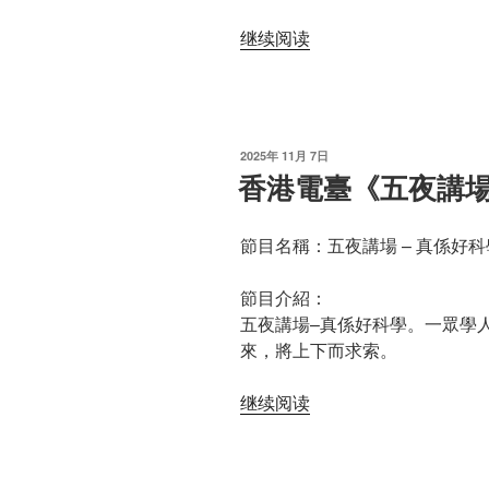
夜
“香
继续阅读
何
港
夜
電
雲
臺
行
廣
過》”
发
2025年 11月 7日
播
布
香港電臺《五夜講場 
于
劇
《漳
節目名稱：五夜講場 – 真係好科學
宜
海
節目介紹：
邊》”
五夜講場–真係好科學。一眾學
來，將上下而求索。
“香
继续阅读
港
電
臺