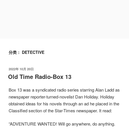
分类：
DETECTIVE
发
2022年 10月 20日
布
Old Time Radio-Box 13
于
Box 13 was a syndicated radio series starring Alan Ladd as
newspaper reporter-turned-novelist Dan Holiday. Holiday
obtained ideas for his novels through an ad he placed in the
Classified section of the Star-Times newspaper. It read:
“ADVENTURE WANTED! Will go anywhere, do anything.