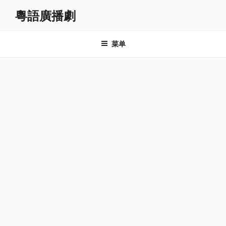
跳
粵語廣播劇
至
内
容
菜单