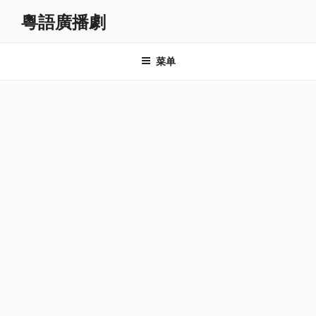
跳
粵語廣播劇
至
内
容
菜单