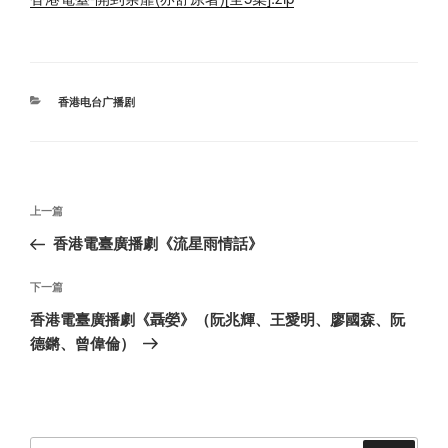
分
香港电台广播剧
类
文
上
上一篇
章
一
香港電臺廣播劇《流星雨情話》
导
篇
航
文
下
下一篇
章
一
香港電臺廣播劇《聶嫈》（阮兆輝、王愛明、廖國森、阮
篇
德鏘、曾偉倫）
文
章