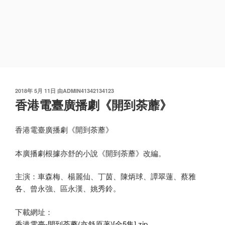
发
2018年 5月 11日
由
ADMIN41342134123
布
香港電臺廣播劇《開到荼蘼》
于
香港電臺廣播劇《開到荼蘼》
本廣播劇根據亦舒的小說《開到荼蘼》改編。
主演：車森梅、楊麗仙、丁茵、陳炳球、譚翠蓮、蔡雅
各、曾永強、區永漢、姚秀鈴。
下載網址：
香港電臺-開到荼蘼(亦舒原著)[全5集].zip