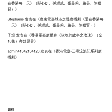
在香港每一天》（關心妍、孫耀威、張曼莉、路芙、陳禮
賢）
》
Stephanie
发表在《
廣東電臺城市之聲廣播劇《愛在香港每
一天》（關心妍、孫耀威、張曼莉、路芙、陳禮賢）
》
子煜
发表在《
香港電臺廣播劇《玫瑰的故事之玫瑰》（全
10集）亦舒原著
》
admin41342134123
发表在《
香港電臺-三毛流浪記系列廣
播劇
》
归档