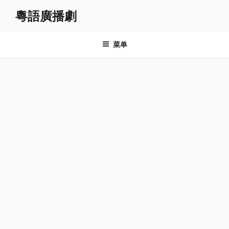
跳
粵語廣播劇
至
内
容
菜单