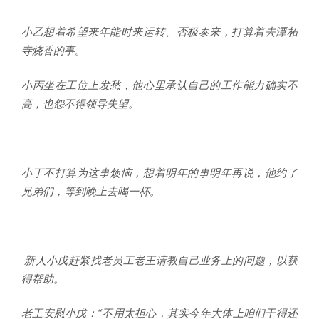
小乙想着希望来年能时来运转、否极泰来，打算着去潭柘
寺烧香的事。
小丙坐在工位上发愁，他心里承认自己的工作能力确实不
高，也怨不得领导失望。
小丁不打算为这事烦恼，想着明年的事明年再说，他约了
兄弟们，等到晚上去喝一杯。
新人小戊赶紧找老员工老王请教自己业务上的问题，以获
得帮助。
老王安慰小戊：“不用太担心，其实今年大体上咱们干得还