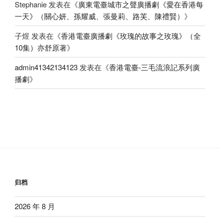
Stephanie
发表在《
廣東電臺城市之聲廣播劇《愛在香港每
一天》（關心妍、孫耀威、張曼莉、路芙、陳禮賢）
》
子煜
发表在《
香港電臺廣播劇《玫瑰的故事之玫瑰》（全
10集）亦舒原著
》
admin41342134123
发表在《
香港電臺-三毛流浪記系列廣
播劇
》
归档
2026 年 8 月