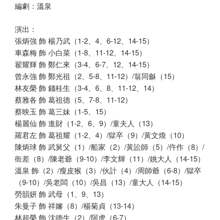
編劇：溫泉
演出：
張炳強 飾 楊乃武（1-2、4、6-12、14-15）
車森梅 飾 小白菜（1-8、11-12、14-15）
翟耀輝 飾 鄭仁來（3-4、6-7、12、14-15）
曾永強 飾 鄭光祖（2、5-8、11-12）/翁同龢（15）
林友榮 飾 錢桂生（3-4、6、8、11-12、14）
蔡雅各 飾 葛祖德（5、7-8、11-12）
蔡映玉 飾 葛三妹（1-5、15）
楊麗仙 飾 進財（1-2、6、9）/童夫人（13）
羅君左 飾 葛祖耀（1-2、4）/獄卒（9）/黃文煥（10）
陳炳球 飾 武舅父（1）/船家（2）/黃訟師（5）/仵作（8）/
衙差（8）/陳老爺（9-10）/李文輝（11）/姚大人（14-15）
溫泉 飾（2）/瘦皮猴（3）/伙計（4）/周師爺（6-8）/獄卒
（9-10）/吳老闆（10）/吳昌（13）/童大人（14-15）
勞韻妍 飾 武母（1、9、13）
朱曼子 飾 祥嬸（8）/楊菊貞（13-14）
林超榮 飾 沈德生（2）/阿虎（6-7）