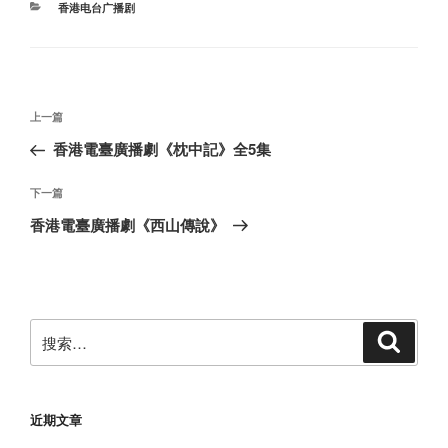
分
香港电台广播剧
类
文
上
上一篇
章
一
香港電臺廣播劇《枕中記》全5集
导
篇
航
文
下
下一篇
章
一
香港電臺廣播劇《西山傳說》
篇
文
章
搜
搜
索
索：
近期文章