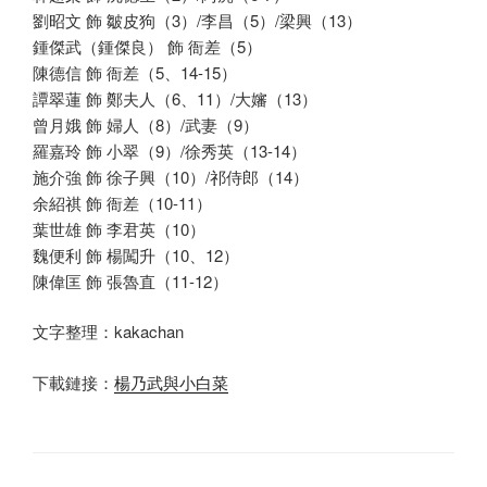
劉昭文 飾 皺皮狗（3）/李昌（5）/梁興（13）
鍾傑武（鍾傑良） 飾 衙差（5）
陳德信 飾 衙差（5、14-15）
譚翠蓮 飾 鄭夫人（6、11）/大嬸（13）
曾月娥 飾 婦人（8）/武妻（9）
羅嘉玲 飾 小翠（9）/徐秀英（13-14）
施介強 飾 徐子興（10）/祁侍郎（14）
余紹祺 飾 衙差（10-11）
葉世雄 飾 李君英（10）
魏便利 飾 楊闖升（10、12）
陳偉匡 飾 張魯直（11-12）
文字整理：kakachan
下載鏈接：
楊乃武與小白菜