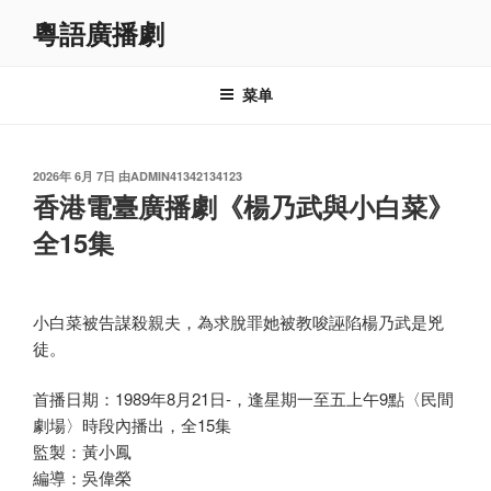
跳
粵語廣播劇
至
内
容
菜单
发
2026年 6月 7日
由
ADMIN41342134123
布
香港電臺廣播劇《楊乃武與小白菜》
于
全15集
小白菜被告謀殺親夫，為求脫罪她被教唆誣陷楊乃武是兇
徒。
首播日期：1989年8月21日-，逢星期一至五上午9點〈民間
劇場〉時段內播出，全15集
監製：黃小鳳
編導：吳偉榮