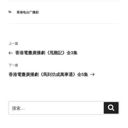
分
香港电台广播剧
类
文
上
上一篇
章
一
香港電臺廣播劇《甩難記》全3集
导
篇
航
文
下
下一篇
章
一
香港電臺廣播劇《馬到功成萬事通》全5集
篇
文
章
搜
搜
索
索：