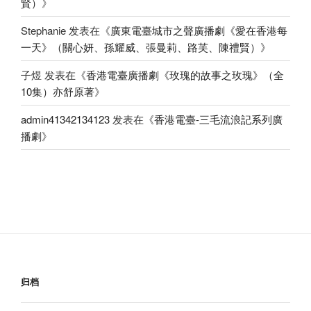
賢）
》
Stephanie
发表在《
廣東電臺城市之聲廣播劇《愛在香港每
一天》（關心妍、孫耀威、張曼莉、路芙、陳禮賢）
》
子煜
发表在《
香港電臺廣播劇《玫瑰的故事之玫瑰》（全
10集）亦舒原著
》
admin41342134123
发表在《
香港電臺-三毛流浪記系列廣
播劇
》
归档