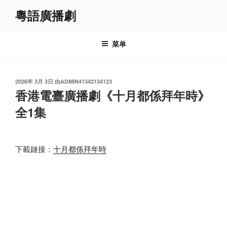
跳
粵語廣播劇
至
内
容
菜单
发
2026年 3月 3日
由
ADMIN41342134123
布
香港電臺廣播劇《十月都係拜年時》
于
全1集
下載鏈接：
十月都係拜年時