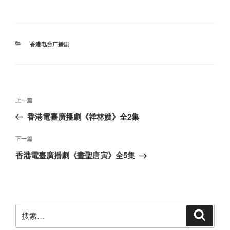
分
香港电台广播剧
类
文
上
上一篇
章
一
香港電臺廣播劇《祥林嫂》全2集
导
篇
航
文
下
下一篇
章
一
香港電臺廣播劇《畫聖唐寅》全5集
篇
文
章
搜
搜
索
索：