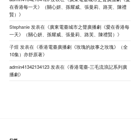
在香港每一天》（關心妍、孫耀威、張曼莉、路芙、陳禮
賢）
》
Stephanie
发表在《
廣東電臺城市之聲廣播劇《愛在香港每
一天》（關心妍、孫耀威、張曼莉、路芙、陳禮賢）
》
子煜
发表在《
香港電臺廣播劇《玫瑰的故事之玫瑰》（全
10集）亦舒原著
》
admin41342134123
发表在《
香港電臺-三毛流浪記系列廣
播劇
》