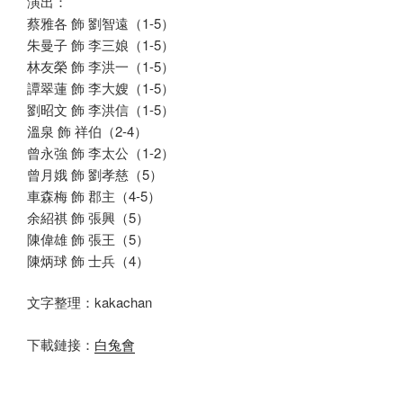
演出：
蔡雅各 飾 劉智遠（1-5）
朱曼子 飾 李三娘（1-5）
林友榮 飾 李洪一（1-5）
譚翠蓮 飾 李大嫂（1-5）
劉昭文 飾 李洪信（1-5）
溫泉 飾 祥伯（2-4）
曾永強 飾 李太公（1-2）
曾月娥 飾 劉孝慈（5）
車森梅 飾 郡主（4-5）
余紹祺 飾 張興（5）
陳偉雄 飾 張王（5）
陳炳球 飾 士兵（4）
文字整理：kakachan
下載鏈接：
白兔會