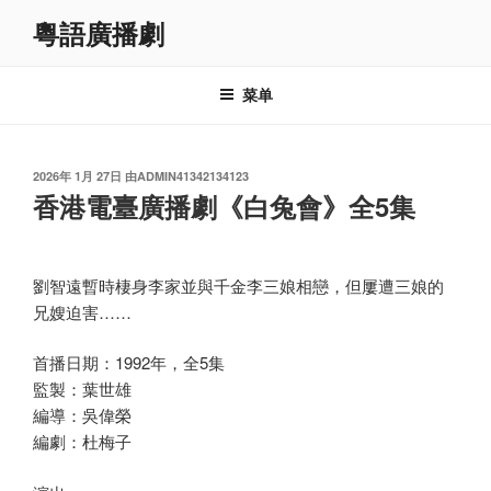
跳
粵語廣播劇
至
内
容
菜单
发
2026年 1月 27日
由
ADMIN41342134123
布
香港電臺廣播劇《白兔會》全5集
于
劉智遠暫時棲身李家並與千金李三娘相戀，但屢遭三娘的
兄嫂迫害……
首播日期：1992年，全5集
監製：葉世雄
編導：吳偉榮
編劇：杜梅子