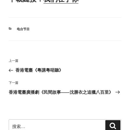
分
电台节目
类
文
上
上一篇
章
一
香港電臺《粵講粵啱聽》
导
篇
航
文
下
下一篇
章
一
香港電臺廣播劇《民間故事——沈勝衣之追獵八百里》
篇
文
章
搜
搜
索
索：