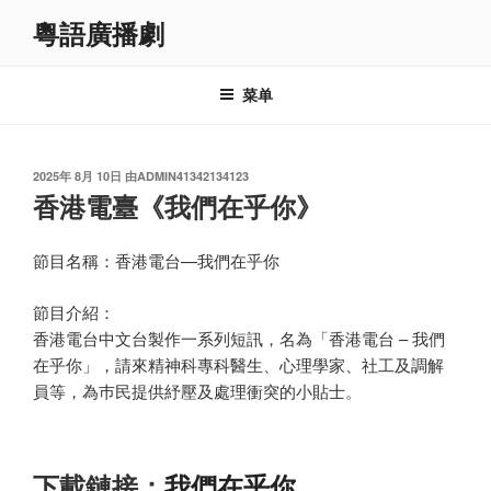
跳
粵語廣播劇
至
内
容
菜单
发
2025年 8月 10日
由
ADMIN41342134123
布
香港電臺《我們在乎你》
于
節目名稱：香港電台—我們在乎你
節目介紹：
香港電台中文台製作一系列短訊，名為「香港電台 – 我們
在乎你」，請來精神科專科醫生、心理學家、社工及調解
員等，為巿民提供紓壓及處理衝突的小貼士。
下載鏈接：
我們在乎你