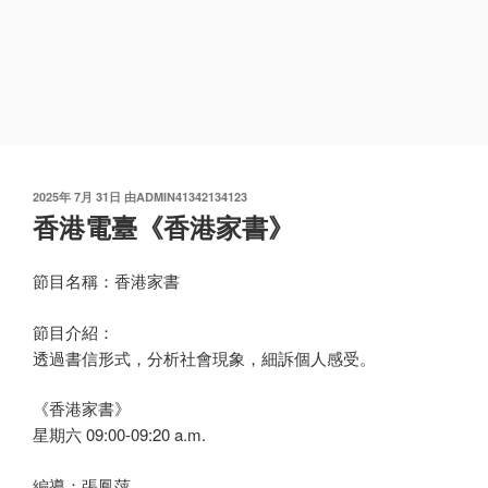
发
2025年 7月 31日
由
ADMIN41342134123
布
香港電臺《香港家書》
于
節目名稱：香港家書
節目介紹：
透過書信形式，分析社會現象，細訴個人感受。
《香港家書》
星期六 09:00-09:20 a.m.
編導：張鳳萍