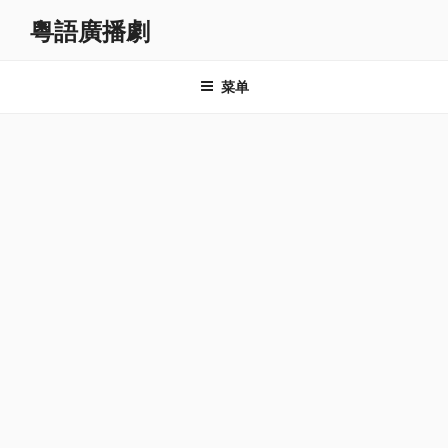
跳
粵語廣播劇
至
内
容
菜单