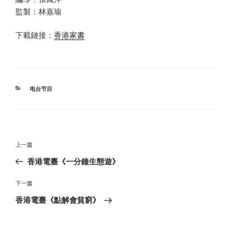
監製：林嘉瑜
下載鏈接：
香港家書
分
电台节目
类
文
上
上一篇
章
一
香港電臺《一分鐘生態遊》
导
篇
航
文
下
下一篇
章
一
香港電臺《點解會貧窮》
篇
文