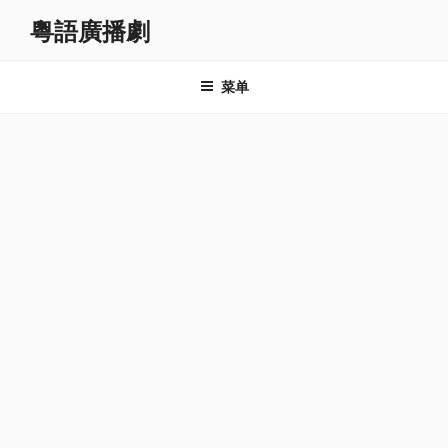
跳
粵語廣播劇
至
内
容
菜单