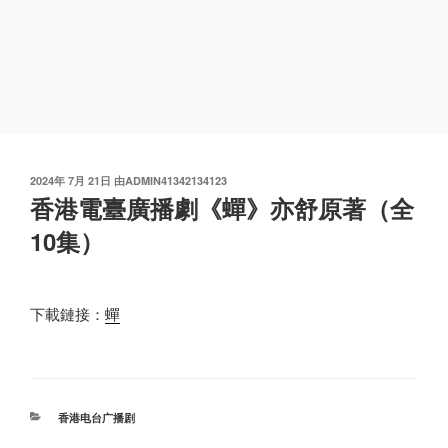
发
2024年 7月 21日
由
ADMIN41342134123
布
香港電臺廣播劇《蟬》亦舒原著（全
于
10集）
下載鏈接：
蟬
分
香港电台广播剧
类