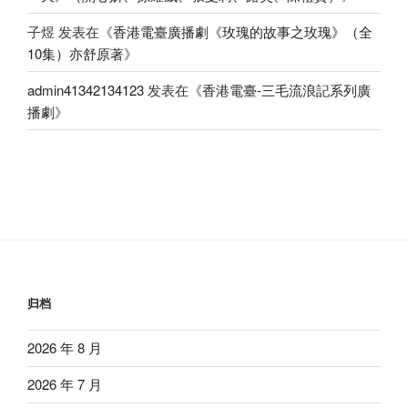
子煜
发表在《
香港電臺廣播劇《玫瑰的故事之玫瑰》（全
10集）亦舒原著
》
admin41342134123
发表在《
香港電臺-三毛流浪記系列廣
播劇
》
归档
2026 年 8 月
2026 年 7 月