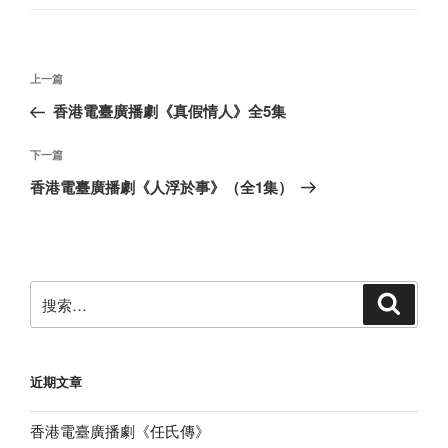
文
上
上一篇
章
一
香港電臺廣播劇《真假情人》全5集
导
篇
航
文
下
下一篇
章
一
香港電臺廣播劇《人浮於事》（全1集）
篇
文
章
搜
搜
索
索：
近期文章
香港電臺廣播劇《任氏傳》