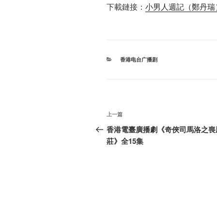
下載鏈接：
小男人週記（鄭丹瑞）
分
香港电台广播剧
类
文
上
上一篇
章
一
香港電臺廣播劇《奇俠司馬洛之喪
篇
莊》全15集
导
文
航
章