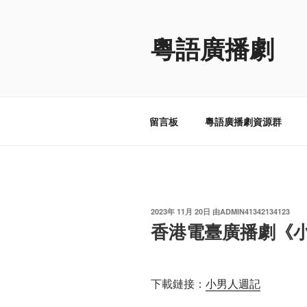
跳
至
粵語廣播劇
内
容
留言板
粵語廣播劇資源群
发
2023年 11月 20日
由
ADMIN41342134123
布
香港電臺廣播劇《
于
下載鏈接：
小男人週記