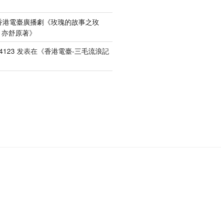
香港電臺廣播劇《玫瑰的故事之玫
）亦舒原著
》
4123
发表在《
香港電臺-三毛流浪記