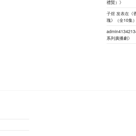
禮賢）
》
子煜
发表在《
瑰》（全10集
admin4134213
系列廣播劇
》