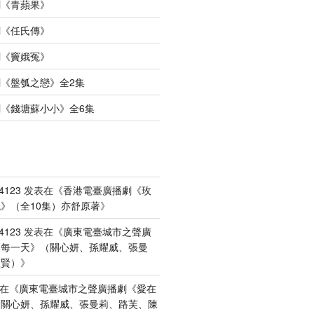
劇《青蘋果》
劇《任氏傳》
劇《竇娥冤》
《盤瓠之戀》全2集
《錢塘蘇小小》全6集
4123
发表在《
香港電臺廣播劇《玫
》（全10集）亦舒原著
》
4123
发表在《
廣東電臺城市之聲廣
港每一天》（關心妍、孫耀威、張曼
禮賢）
》
在《
廣東電臺城市之聲廣播劇《愛在
（關心妍、孫耀威、張曼莉、路芙、陳