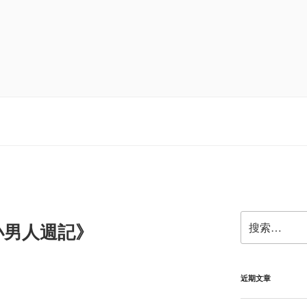
搜
小男人週記》
索：
近期文章