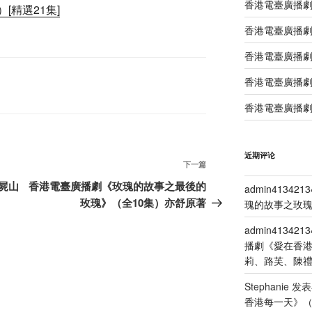
香港電臺廣播
[精選21集]
香港電臺廣播
香港電臺廣播
香港電臺廣播劇
香港電臺廣播劇
近期评论
下
下一篇
一
屍山
香港電臺廣播劇《玫瑰的故事之最後的
admin4134213
篇
玫瑰》（全10集）亦舒原著
瑰的故事之玫瑰
文
admin4134213
章
播劇《愛在香
莉、路芙、陳
Stephanie
发表
香港每一天》