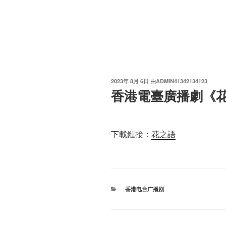
发
2023年 8月 6日
由
ADMIN41342134123
布
香港電臺廣播劇《花
于
下載鏈接：
花之語
分
香港电台广播剧
类