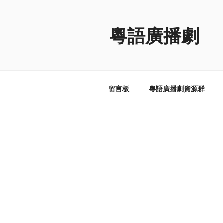
跳
至
粵語廣播劇
内
容
留言板
粵語廣播劇資源群