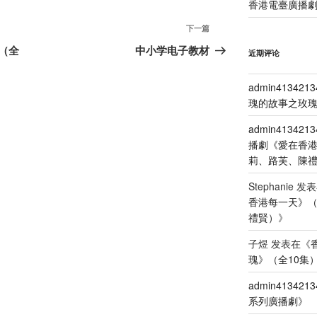
香港電臺廣播劇
下
下一篇
一
（全
中小学电子教材
近期评论
篇
文
admin4134213
章
瑰的故事之玫瑰
admin4134213
播劇《愛在香
莉、路芙、陳
Stephanie
发表
香港每一天》
禮賢）
》
子煜
发表在《
瑰》（全10集
admin4134213
系列廣播劇
》