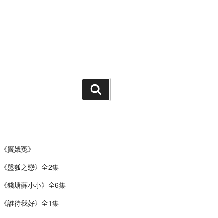
搜
索
劇《竇娥冤》
《盤瓠之戀》全2集
《錢塘蘇小小》全6集
《誰待我好》全1集