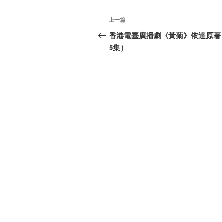
文
上
上一篇
章
一
香港電臺廣播劇《黃菊》依達原著
篇
5集）
导
文
航
章