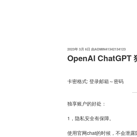
发
2023年 3月 6日
由
ADMIN41342134123
布
OpenAI ChatG
于
卡密格式: 登录邮箱～密码
独享账户的好处：
1，隐私安全有保障。
使用官网chat的时候，不会泄