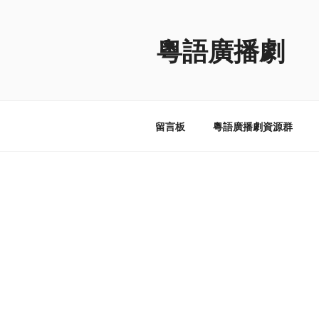
跳
至
粵語廣播劇
内
容
留言板
粵語廣播劇資源群