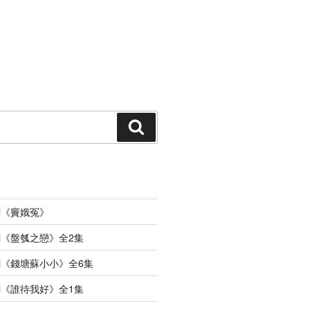
搜
索
劇《竇娥冤》
《盤瓠之戀》全2集
《錢塘蘇小小》全6集
《誰待我好》全1集