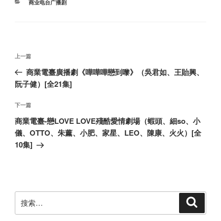
分
商业电台广播剧
类
文
上
上一篇
章
一
商業電臺廣播劇《嘩嘩嘩戀到嚟》（吳君如、王貽興、
导
篇
阮子健）[全21集]
航
文
章
下
下一篇
一
商業電臺-戀LOVE LOVE殘酷愛情劇場（蝦頭、細so、小
篇
儀、OTTO、朱薰、小肥、家星、LEO、陳康、火火）[全
文
10集]
章
搜
搜
索
索：