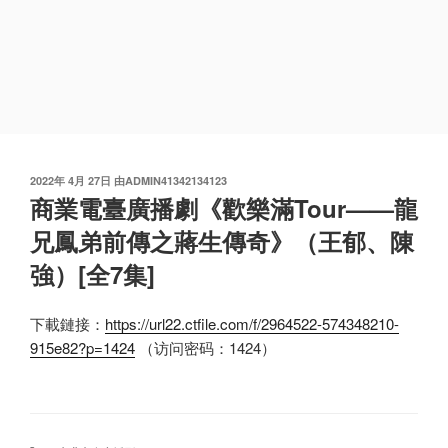
发
2022年 4月 27日
由
ADMIN41342134123
布
商業電臺廣播劇《歡樂滿Tour——龍
于
兄鳳弟前傳之蔣生傳奇》（王郁、陳
強）[全7集]
下載鏈接：
https://url22.ctfile.com/f/2964522-574348210-
915e82?p=1424
（访问密码：1424）