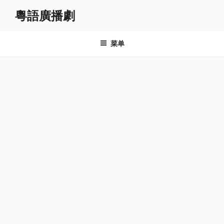
跳
粵語廣播劇
至
内
容
菜单