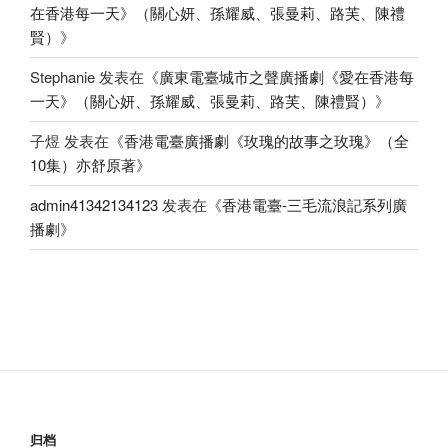
在香港每一天》（關心妍、孫耀威、張曼莉、路芙、陳禮
賢）
》
Stephanie
发表在《
廣東電臺城市之聲廣播劇《愛在香港每
一天》（關心妍、孫耀威、張曼莉、路芙、陳禮賢）
》
子煜
发表在《
香港電臺廣播劇《玫瑰的故事之玫瑰》（全
10集）亦舒原著
》
admin41342134123
发表在《
香港電臺-三毛流浪記系列廣
播劇
》
归档