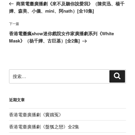
一
商業電臺廣播劇《來不及聽你說愛我》（陳奕迅、楊千
导
篇
嬅、森美、小儀、mini、阿nath）[全10集]
航
文
章
下
下一篇
一
香港電臺瘋show迷你戲院女作家廣播劇系列《White
篇
Mask》（杨千嬅、古巨基）[全2集]
文
章
搜
搜
索
索：
近期文章
香港電臺廣播劇《竇娥冤》
香港電臺廣播劇《盤瓠之戀》全2集