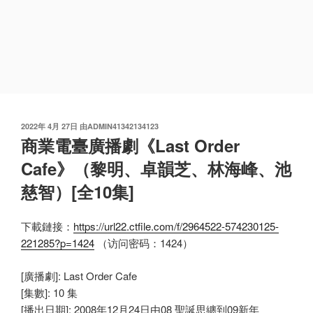
发
2022年 4月 27日
由
ADMIN41342134123
布
商業電臺廣播劇《Last Order
于
Cafe》（黎明、卓韻芝、林海峰、池
慈智）[全10集]
下載鏈接：
https://url22.ctfile.com/f/2964522-574230125-
221285?p=1424
（访问密码：1424）
[廣播劇]: Last Order Cafe
[集數]: 10 集
[播出日期]: 2008年12月24日由08 聖誕思纏到09新年