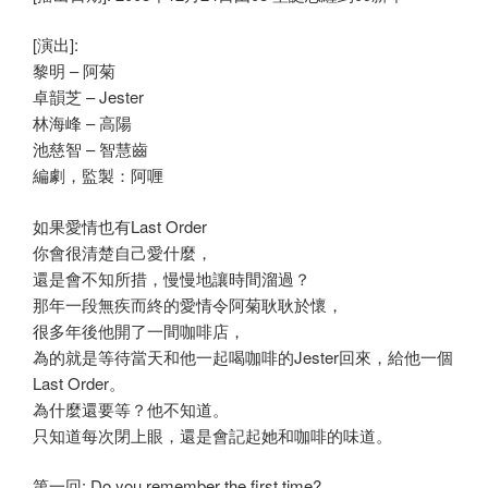
[演出]:
黎明 – 阿菊
卓韻芝 – Jester
林海峰 – 高陽
池慈智 – 智慧齒
編劇，監製：阿喱
如果愛情也有Last Order
你會很清楚自己愛什麼，
還是會不知所措，慢慢地讓時間溜過？
那年一段無疾而終的愛情令阿菊耿耿於懷，
很多年後他開了一間咖啡店，
為的就是等待當天和他一起喝咖啡的Jester回來，給他一個
Last Order。
為什麼還要等？他不知道。
只知道每次閉上眼，還是會記起她和咖啡的味道。
第一回: Do you remember the first time?