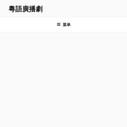
跳
粵語廣播劇
至
内
容
菜单