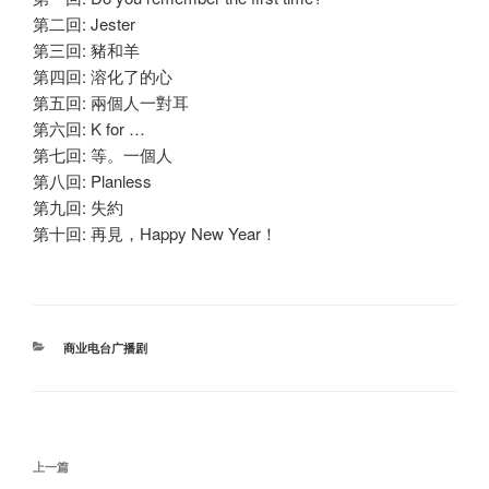
第二回: Jester
第三回: 豬和羊
第四回: 溶化了的心
第五回: 兩個人一對耳
第六回: K for …
第七回: 等。一個人
第八回: Planless
第九回: 失約
第十回: 再見，Happy New Year！
分
商业电台广播剧
类
文
上
上一篇
章