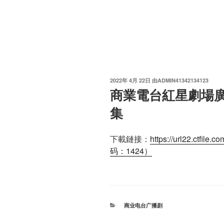
发
2022年 4月 22日
由
ADMIN41342134123
布
商業電台紅星劇場
于
集
下載鏈接：
https://url22.ctfi
码：1424）
分
商业电台广播剧
类