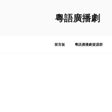
跳
至
粵語廣播劇
内
容
留言板
粵語廣播劇資源群