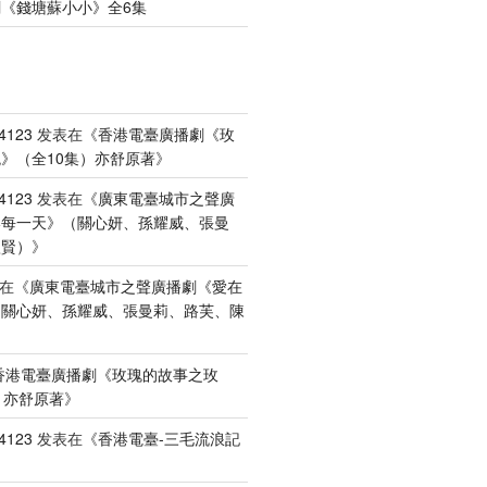
《錢塘蘇小小》全6集
4123
发表在《
香港電臺廣播劇《玫
》（全10集）亦舒原著
》
4123
发表在《
廣東電臺城市之聲廣
港每一天》（關心妍、孫耀威、張曼
禮賢）
》
在《
廣東電臺城市之聲廣播劇《愛在
（關心妍、孫耀威、張曼莉、路芙、陳
香港電臺廣播劇《玫瑰的故事之玫
）亦舒原著
》
4123
发表在《
香港電臺-三毛流浪記