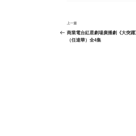
文
上
上一篇
章
一
商業電台紅星劇場廣播劇《大突躍
篇
（任達華）全4集
导
文
航
章