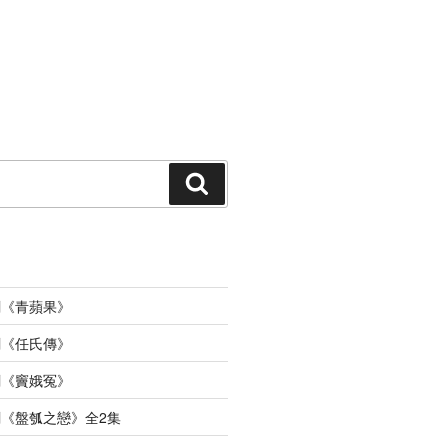
搜
索
劇《青蘋果》
劇《任氏傳》
劇《竇娥冤》
《盤瓠之戀》全2集