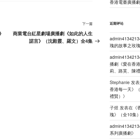
香港電臺廣播劇
下
近期评论
下一篇
一
》
商業電台紅星劇場廣播劇《如此的人生
admin4134213
篇
諾言》（沈殿霞、羅文）全4集
瑰的故事之玫瑰
文
章
admin4134213
播劇《愛在香
莉、路芙、陳
Stephanie
发表
香港每一天》
禮賢）
》
子煜
发表在《
瑰》（全10集
admin4134213
系列廣播劇
》