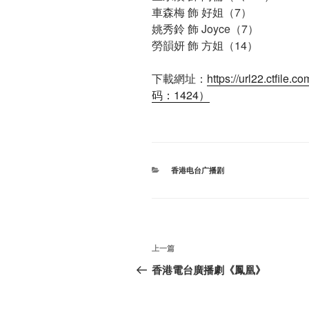
車森梅 飾 好姐（7）
姚秀鈴 飾 Joyce（7）
勞韻妍 飾 方姐（14）
下載網址：
https://url22.ctfi
码：1424）
分
香港电台广播剧
类
文
上
上一篇
章
一
香港電台廣播劇《鳳凰》
篇
导
文