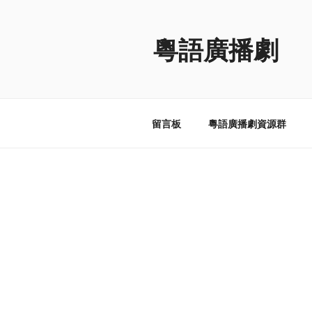
跳
至
粵語廣播劇
内
容
留言板
粵語廣播劇資源群