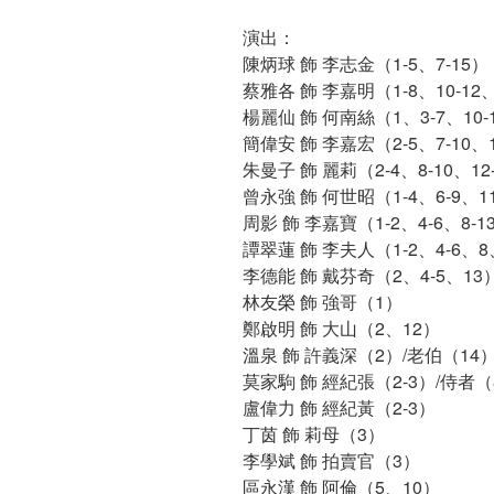
演出：
陳炳球 飾 李志金（1-5、7-15）
蔡雅各 飾 李嘉明（1-8、10-12、
楊麗仙 飾 何南絲（1、3-7、10-1
簡偉安 飾 李嘉宏（2-5、7-10、1
朱曼子 飾 麗莉（2-4、8-10、12
曾永強 飾 何世昭（1-4、6-9、11
周影 飾 李嘉寶（1-2、4-6、8-1
譚翠蓮 飾 李夫人（1-2、4-6、8、
李德能 飾 戴芬奇（2、4-5、13
林友榮 飾 強哥（1）
鄭啟明 飾 大山（2、12）
溫泉 飾 許義深（2）/老伯（14
莫家駒 飾 經紀張（2-3）/侍者（
盧偉力 飾 經紀黃（2-3）
丁茵 飾 莉母（3）
李學斌 飾 拍賣官（3）
區永漢 飾 阿倫（5、10）