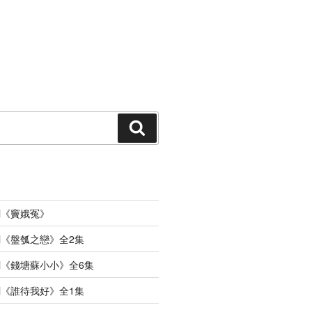
搜
索
劇《竇娥冤》
《盤瓠之戀》全2集
《錢塘蘇小小》全6集
《誰待我好》全1集