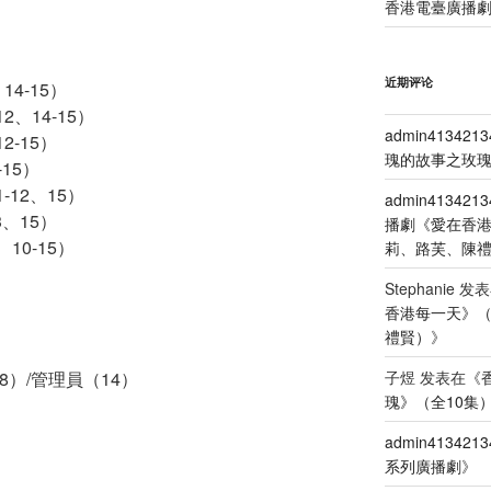
香港電臺廣播劇
近期评论
14-15）
2、14-15）
admin4134213
2-15）
瑰的故事之玫瑰
-15）
-12、15）
admin4134213
3、15）
播劇《愛在香
10-15）
莉、路芙、陳
）
Stephanie
发表
香港每一天》
禮賢）
》
）
8）/管理員（14）
子煜
发表在《
瑰》（全10集
admin4134213
系列廣播劇
》