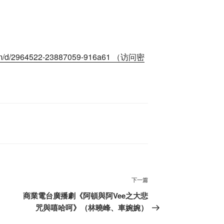
le.com/d/2964522-23887059-916a61 （访问密
下
下一篇
一
商業電台廣播劇《阿頓與阿Vee之大悲
篇
咒與嘻哈呵》（林曉峰、車婉婉）
文