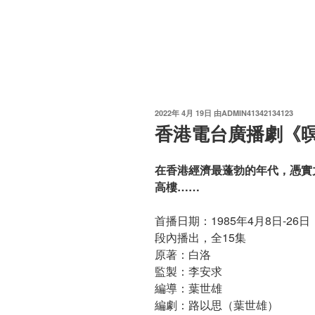
发
2022年 4月 19日
由
ADMIN41342134123
布
香港電台廣播劇《暝
于
在香港經濟最蓬勃的年代，憑實
高樓……
首播日期：1985年4月8日-2
段內播出，全15集
原著：白洛
監製：李安求
編導：葉世雄
編劇：路以思（葉世雄）