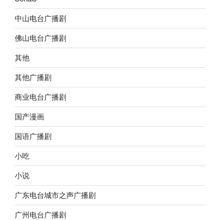
中山电台广播剧
佛山电台广播剧
其他
其他广播剧
商业电台广播剧
国产漫画
国语广播剧
小吃
小说
广东电台城市之声广播剧
广州电台广播剧