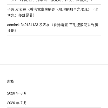
子煜
发表在《
香港電臺廣播劇《玫瑰的故事之玫瑰》（全
10集）亦舒原著
》
admin41342134123
发表在《
香港電臺-三毛流浪記系列廣
播劇
》
归档
2026 年 8 月
2026 年 7 月