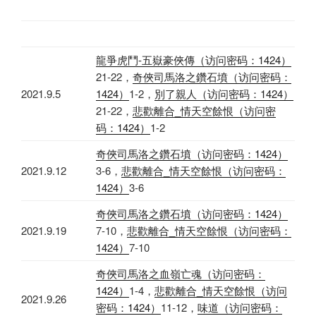
龍爭虎鬥-五嶽豪俠傳（访问密码：1424）
21-22，
奇俠司馬洛之鑽石墳（访问密码：
2021.9.5
1424）
1-2，
別了親人（访问密码：1424）
21-22，
悲歡離合_情天空餘恨（访问密
码：1424）
1-2
奇俠司馬洛之鑽石墳（访问密码：1424）
2021.9.12
3-6，
悲歡離合_情天空餘恨（访问密码：
1424）
3-6
奇俠司馬洛之鑽石墳（访问密码：1424）
2021.9.19
7-10，
悲歡離合_情天空餘恨（访问密码：
1424）
7-10
奇俠司馬洛之血嶺亡魂（访问密码：
1424）
1-4，
悲歡離合_情天空餘恨（访问
2021.9.26
密码：1424）
11-12，
味道（访问密码：