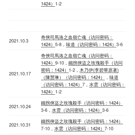
1424）
1-2
奇俠司馬洛之血嶺亡魂（访问密码：
2021.10.3
1424）
5-8，
味道（访问密码：1424）
3-6
奇俠司馬洛之血嶺亡魂（访问密码：
1424）
9-10，
鐵拐俠盜之玫瑰殺手（访问
密码：1424）
1-2，
木乃伊(李碧華原著)
2021.10.17
（陳慧琳）（访问密码：1424）
，
味道
（访问密码：1424）
7，
水雲（访问密码：
1424）
1-2
鐵拐俠盜之玫瑰殺手（访问密码：1424）
2021.10.24
3-6，
水雲（访问密码：1424）
3-6
鐵拐俠盜之玫瑰殺手（访问密码：1424）
2021.10.31
7-10，
水雲（访问密码：1424）
7-10