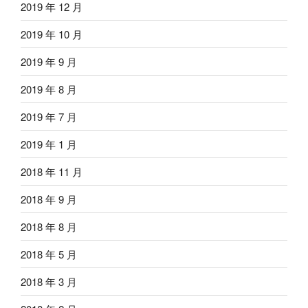
2019 年 12 月
2019 年 10 月
2019 年 9 月
2019 年 8 月
2019 年 7 月
2019 年 1 月
2018 年 11 月
2018 年 9 月
2018 年 8 月
2018 年 5 月
2018 年 3 月