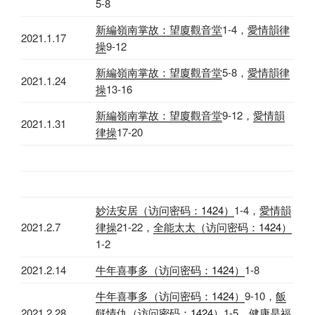
5-8
新編嶺南掌故：望廈觀音堂
1-4，
愛情韻律
2021.1.17
操
9-12
新編嶺南掌故：望廈觀音堂
5-8，
愛情韻律
2021.1.24
操
13-16
新編嶺南掌故：望廈觀音堂
9-12，
愛情韻
2021.1.31
律操
17-20
妙法安居（访问密码：1424）
1-4，
愛情韻
2021.2.7
律操
21-22，
全能太太（访问密码：1424）
1-2
2021.2.14
牛年喜事多（访问密码：1424）
1-8
牛年喜事多（访问密码：1424）
9-10，
飯
2021.2.28
餸情仇（访问密码：1424）
1-5，
健康是福