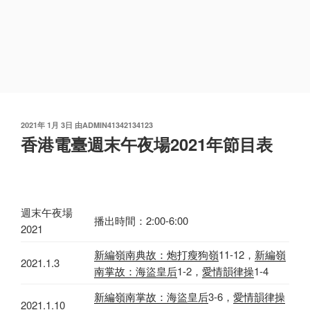
发
2021年 1月 3日
由
ADMIN41342134123
布
香港電臺週末午夜場2021年節目表
于
週末午夜場
播出時間：2:00-6:00
2021
新編嶺南典故：炮打瘦狗嶺
11-12，
新編嶺
2021.1.3
南掌故：海盜皇后
1-2，
愛情韻律操
1-4
新編嶺南掌故：海盜皇后
3-6，
愛情韻律操
2021.1.10