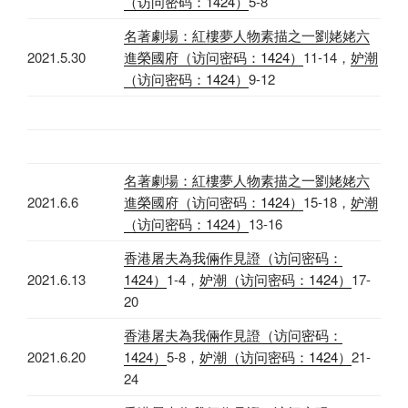
（访问密码：1424）
5-8
名著劇場：紅樓夢人物素描之一劉姥姥六
2021.5.30
進榮國府（访问密码：1424）
11-14，
妒潮
（访问密码：1424）
9-12
名著劇場：紅樓夢人物素描之一劉姥姥六
2021.6.6
進榮國府（访问密码：1424）
15-18，
妒潮
（访问密码：1424）
13-16
香港屠夫為我倆作見證（访问密码：
2021.6.13
1424）
1-4，
妒潮（访问密码：1424）
17-
20
香港屠夫為我倆作見證（访问密码：
2021.6.20
1424）
5-8，
妒潮（访问密码：1424）
21-
24