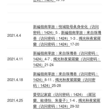
新編嶺南掌故：悅城龍母眞身坐化（访问
密码：1424）
5，
新編嶺南掌故：來自珠璣
2021.4.4
巷（访问密码：1424）
1-3，
燭光秋夜紫羅
蘭（访问密码：1424）
17-20
新編嶺南掌故：來自珠璣巷（访问密码：
2021.4.11
1424）
4-7，
燭光秋夜紫羅蘭（访问密码：
1424）
21-24
新編嶺南掌故：來自珠璣巷（访问密码：
2021.4.18
1424）
8-11，
燭光秋夜紫羅蘭（访问密
码：1424）
25-28
愛登記家庭（访问密码：1424）（羅冠
2021.4.25
蘭、歐倩怡、朱曼子）
1-4，
燭光秋夜紫羅
蘭（访问密码：1424）
29-32