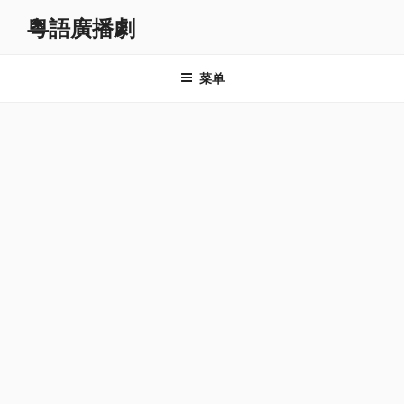
跳
粵語廣播劇
至
内
容
菜单