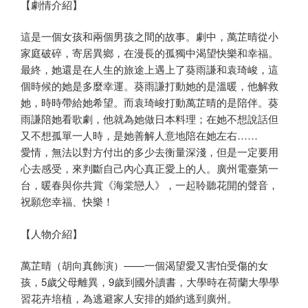
【劇情介紹】
這是一個女孩和兩個男孩之間的故事。劇中，萬芷晴從小
家庭破碎，寄居異鄉，在漫長的孤獨中渴望快樂和幸福。
最終，她還是在人生的旅途上遇上了葵雨謙和袁琦峻，這
個時候的她是多麼幸運。葵雨謙打動她的是溫暖，他解救
她，時時帶給她希望。而袁琦峻打動萬芷晴的是陪伴。葵
雨謙陪她看歌劇，他就為她做日本料理；在她不想說話但
又不想孤單一人時，是她善解人意地陪在她左右……
愛情，無法以對方付出的多少去衡量深淺，但是一定要用
心去感受，來判斷自己內心真正愛上的人。廣州電臺第一
台，暖春與你共賞《海棠戀人》，一起聆聽花開的聲音，
祝願您幸福、快樂！
【人物介紹】
萬芷晴（胡向真飾演）——一個渴望愛又害怕受傷的女
孩，5歲父母離異，9歲到國外讀書，大學時在荷蘭大學學
習花卉培植，為逃避家人安排的婚約逃到廣州。