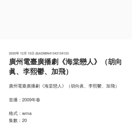
发
2020年 12月 15日
由
ADMIN41342134123
布
廣州電臺廣播劇《海棠戀人》（胡向
于
眞、李熙鬱、加飛）
廣州電臺廣播劇《海棠戀人》（胡向眞、李熙鬱、加飛）
首播：2009年春
格式：wma
集數：20