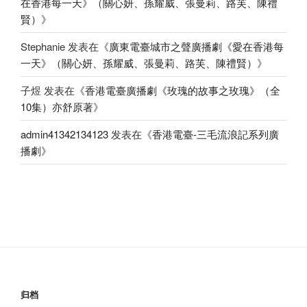
在香港每一天》（關心妍、孫耀威、張曼莉、路芙、陳禮
賢）
》
Stephanie
发表在《
廣東電臺城市之聲廣播劇《愛在香港每
一天》（關心妍、孫耀威、張曼莉、路芙、陳禮賢）
》
子煜
发表在《
香港電臺廣播劇《玫瑰的故事之玫瑰》（全
10集）亦舒原著
》
admin41342134123
发表在《
香港電臺-三毛流浪記系列廣
播劇
》
归档