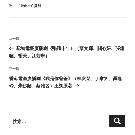
分
广州电台广播剧
类
文
上
上一篇
章
一
新城電臺廣播劇《飛躍十年》（葉文輝、關心妍、張繼
导
篇
聰、裕美、江若琳）
航
文
章
下
下一篇
一
香港電臺廣播劇《我是你爸爸》（林友榮、丁家湘、羅嘉
篇
玲、朱妙蘭、蔡雅各）王朔原著
文
章
搜
搜
索
索：