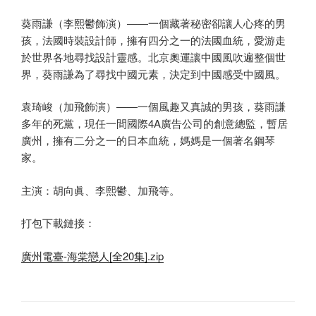
葵雨謙（李熙鬱飾演）——一個藏著秘密卻讓人心疼的男
孩，法國時裝設計師，擁有四分之一的法國血統，愛游走
於世界各地尋找設計靈感。北京奧運讓中國風吹遍整個世
界，葵雨謙為了尋找中國元素，決定到中國感受中國風。
袁琦峻（加飛飾演）——一個風趣又真誠的男孩，葵雨謙
多年的死黨，現任一間國際4A廣告公司的創意總監，暫居
廣州，擁有二分之一的日本血統，媽媽是一個著名鋼琴
家。
主演：胡向眞、李熙鬱、加飛等。
打包下載鏈接：
廣州電臺-海棠戀人[全20集].zip