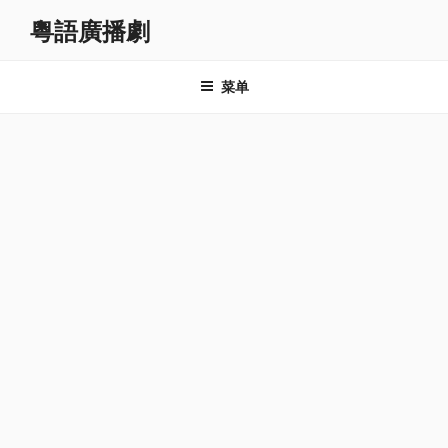
跳
粵語廣播劇
至
内
容
菜单