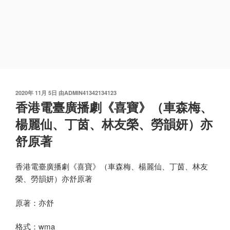
发
2020年 11月 5日
由
ADMIN41342134123
布
香港電臺廣播劇《喜寶》（車森梅、
于
楊麗仙、丁茵、林友榮、勞韻妍）亦
舒原著
香港電臺廣播劇《喜寶》（車森梅、楊麗仙、丁茵、林友
榮、勞韻妍）亦舒原著
原著：亦舒
格式：wma