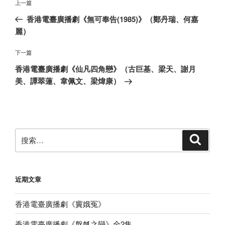
上
上一篇
章
一
香港電臺廣播劇《無可奉告(1985)》（鄭丹瑞、何嘉
导
篇
麗）
航
文
章
下
下一篇
一
香港電臺廣播劇《仙凡四角戀》（古巨基、梁天、謝月
篇
美、譚翠蓮、韋佩文、梁煒康）
文
章
搜
搜
索
索：
近期文章
香港電臺廣播劇《竇娥冤》
香港電臺廣播劇《盤瓠之戀》全2集