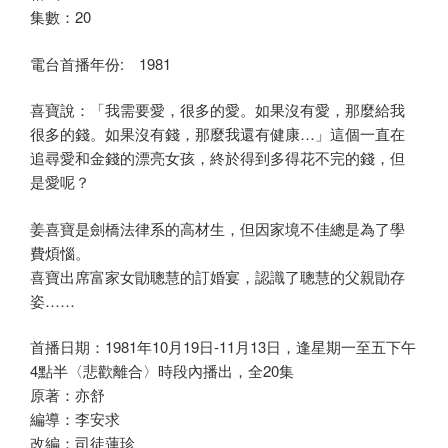
集數：20
電台首播年份: 1981
喜寶說：「我需要愛，很多的愛。如果沒有愛，那麼給我
很多的錢。如果沒有錢，那麼我還有健康…」這個一直在
追尋愛和金錢的漂亮女孩，終於得到多得花不完的錢，但
是愛呢？
姜喜寶是劍橋法律系的高材生，但因家境不佳總是為了學
費煩惱。
喜寶出席富家女勖聰慧的訂婚宴，認識了聰慧的父親勖存
姿……
首播日期：1981年10月19日-11月13日，逢星期一至五下午
4點半〈悲歡離合〉時段內播出，全20集
原著：亦舒
編導：李安求
改編：司徒蓮珍