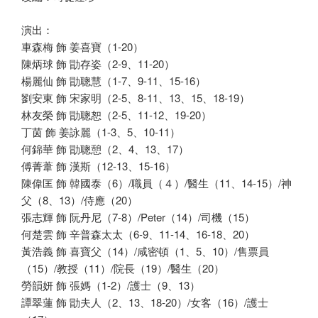
演出：
車森梅 飾 姜喜寶（1-20）
陳炳球 飾 勖存姿（2-9、11-20）
楊麗仙 飾 勖聰慧（1-7、9-11、15-16）
劉安東 飾 宋家明（2-5、8-11、13、15、18-19）
林友榮 飾 勖聰恕（2-5、11-12、19-20）
丁茵 飾 姜詠麗（1-3、5、10-11）
何錦華 飾 勖聰憩（2、4、13、17）
傅菁葦 飾 漢斯（12-13、15-16）
陳偉匡 飾 韓國泰（6）/職員（４）/醫生（11、14-15）/神
父（8、13）/侍應（20）
張志輝 飾 阮丹尼（7-8）/Peter（14）/司機（15）
何楚雲 飾 辛普森太太（6-9、11-14、16-18、20）
黃浩義 飾 喜寶父（14）/咸密頓（1、5、10）/售票員
（15）/教授（11）/院長（19）/醫生（20）
勞韻妍 飾 張媽（1-2）/護士（9、13）
譚翠蓮 飾 勖夫人（2、13、18-20）/女客（16）/護士