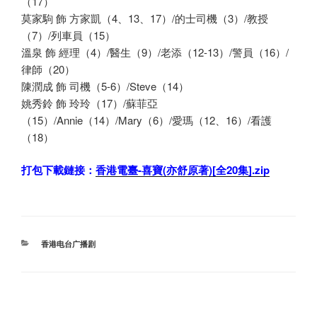
（17）
莫家駒 飾 方家凱（4、13、17）/的士司機（3）/教授
（7）/列車員（15）
溫泉 飾 經理（4）/醫生（9）/老添（12-13）/警員（16）/
律師（20）
陳潤成 飾 司機（5-6）/Steve（14）
姚秀鈴 飾 玲玲（17）/蘇菲亞
（15）/Annie（14）/Mary（6）/愛瑪（12、16）/看護
（18）
打包下載鏈接：
香港電臺-喜寶(亦舒原著)[全20集].zip
分
香港电台广播剧
类
文