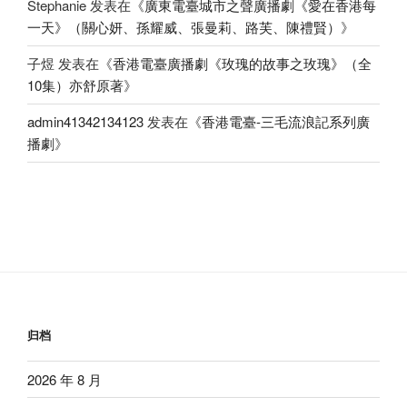
Stephanie
发表在《
廣東電臺城市之聲廣播劇《愛在香港每
一天》（關心妍、孫耀威、張曼莉、路芙、陳禮賢）
》
子煜
发表在《
香港電臺廣播劇《玫瑰的故事之玫瑰》（全
10集）亦舒原著
》
admin41342134123
发表在《
香港電臺-三毛流浪記系列廣
播劇
》
归档
2026 年 8 月