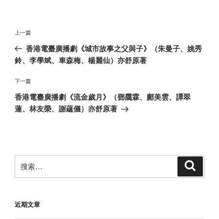
文
上
上一篇
章
一
香港電臺廣播劇《城市故事之父與子》（朱曼子、姚秀
导
篇
鈴、李學斌、車森梅、楊麗仙）亦舒原著
航
文
章
下
下一篇
一
香港電臺廣播劇《流金歲月》（鄧靄霖、鄺美雲、譚翠
篇
蓮、林友榮、謝蘊儀）亦舒原著
文
章
搜
搜
索
索：
近期文章