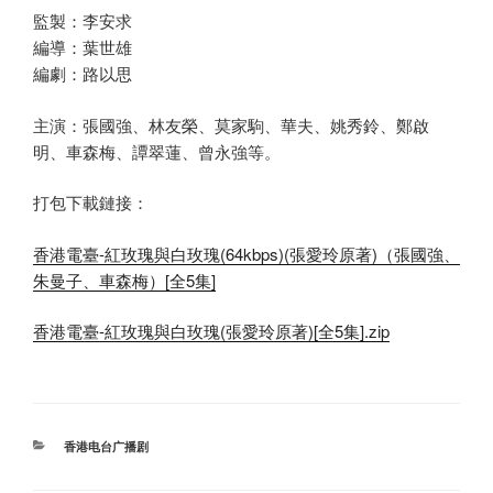
監製：李安求
編導：葉世雄
編劇：路以思
主演：張國強、林友榮、莫家駒、華夫、姚秀鈴、鄭啟
明、車森梅、譚翠蓮、曾永強等。
打包下載鏈接：
香港電臺-紅玫瑰與白玫瑰(64kbps)(張愛玲原著)（張國強、
朱曼子、車森梅）[全5集]
香港電臺-紅玫瑰與白玫瑰(張愛玲原著)[全5集].zip
分
香港电台广播剧
类