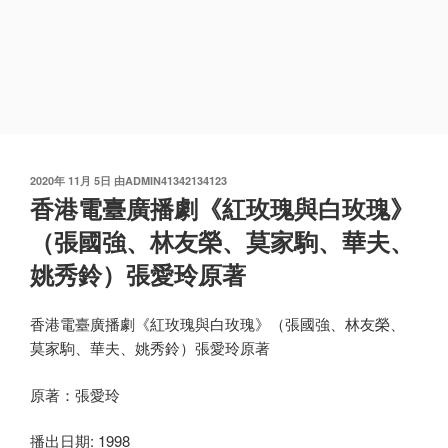
发
2020年 11月 5日
由
ADMIN41342134123
布
香港電臺廣播劇《紅玫瑰與白玫瑰》
于
（張國強、林友榮、莫家駒、華夫、
姚秀鈴）張愛玲原著
香港電臺廣播劇《紅玫瑰與白玫瑰》（張國強、林友榮、
莫家駒、華夫、姚秀鈴）張愛玲原著
原著：張愛玲
播出日期: 1998