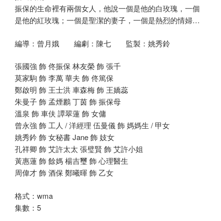
振保的生命裡有兩個女人，他說一個是他的白玫瑰，一個
是他的紅玫瑰；一個是聖潔的妻子，一個是熱烈的情婦…
編導：曾月娥 編劇：陳七 監製：姚秀鈴
張國強 飾 佟振保 林友榮 飾 張千
莫家駒 飾 李萬 華夫 飾 佟篤保
鄭啟明 飾 王士洪 車森梅 飾 王嬌蕊
朱曼子 飾 孟煙鸝 丁茵 飾 振保母
溫泉 飾 車伕 譚翠蓮 飾 女傭
曾永強 飾 工人 / 洋經理 伍曼儀 飾 媽媽生 / 甲女
姚秀鈐 飾 女秘書 Jane 飾 妓女
孔祥卿 飾 艾許太太 張璧賢 飾 艾許小姐
黃惠蓮 飾 餘媽 楊吉璽 飾 心理醫生
周偉才 飾 酒保 鄭曦暉 飾 乙女
格式：wma
集數：5