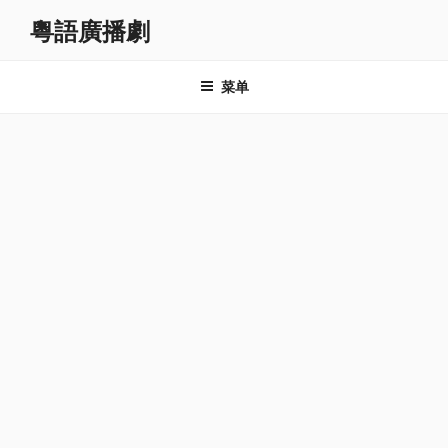
跳
粵語廣播劇
至
内
容
菜单