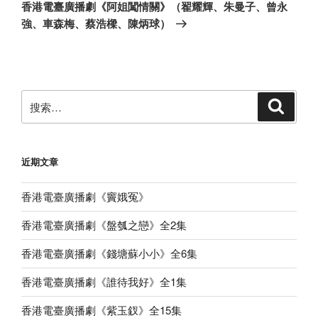
一
香港電臺廣播劇《阿姐闖情關》（翟耀輝、朱曼子、曾永
篇
強、車森梅、蔡浩樑、陳炳球）
文
章
搜
搜
索
索：
近期文章
香港電臺廣播劇《竇娥冤》
香港電臺廣播劇《盤瓠之戀》全2集
香港電臺廣播劇《錢塘蘇小小》全6集
香港電臺廣播劇《誰待我好》全1集
香港電臺廣播劇《紫玉釵》全15集