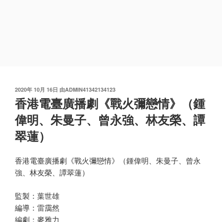
发
2020年 10月 16日
由
ADMIN41342134123
布
香港電臺廣播劇《戰火彌戀情》（鍾
于
偉明、朱曼子、曾永強、林友榮、譚
翠蓮）
香港電臺廣播劇《戰火彌戀情》（鍾偉明、朱曼子、曾永
強、林友榮、譚翠蓮）
監製：葉世雄
編導：雷靄然
編劇：麥雅力