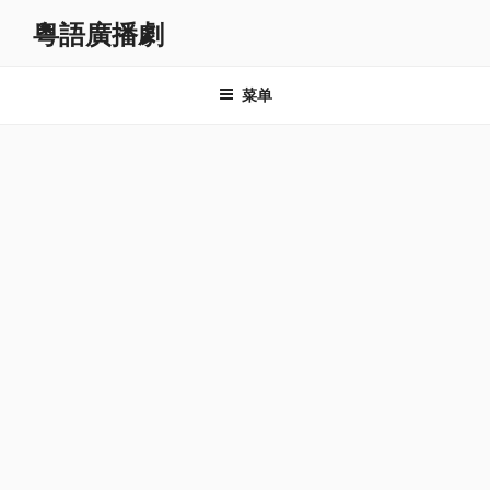
跳
粵語廣播劇
至
内
容
菜单