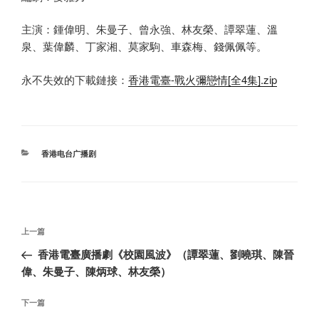
主演：鍾偉明、朱曼子、曾永強、林友榮、譚翠蓮、溫
泉、葉偉麟、丁家湘、莫家駒、車森梅、錢佩佩等。
永不失效的下載鏈接：
香港電臺-戰火彌戀情[全4集].zip
分
香港电台广播剧
类
文
上
上一篇
章
一
香港電臺廣播劇《校園風波》（譚翠蓮、劉曉琪、陳晉
导
篇
偉、朱曼子、陳炳球、林友榮）
航
文
章
下
下一篇