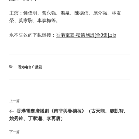
主演：鍾偉明、曾永強、溫泉、陳德信、施介強、林友
榮、莫家駒、車森梅等。
永不失效的下載鏈接：
香港電臺-積德施恩[全3集].zip
分
香港电台广播剧
类
文
上
上一篇
章
一
香港電臺廣播劇《南非與曼德拉》（古天龍、廖凱智、
导
篇
姚秀鈴、丁家湘、李再唐）
航
文
章
下
下一篇