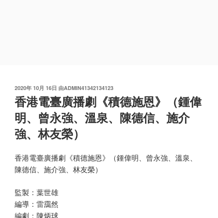
发
2020年 10月 16日
由
ADMIN41342134123
布
香港電臺廣播劇《積德施恩》（鍾偉
于
明、曾永強、溫泉、陳德信、施介
強、林友榮）
香港電臺廣播劇《積德施恩》（鍾偉明、曾永強、溫泉、
陳德信、施介強、林友榮）
監製：葉世雄
編導：雷靄然
編劇：陳炳球