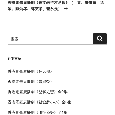
一
香港電臺廣播劇《倫文敘恃才惹禍》（丁茵、翟耀輝、溫
篇
泉、陳炳球、林友榮、曾永強）
文
章
搜
搜
索
索：
近期文章
香港電臺廣播劇《任氏傳》
香港電臺廣播劇《竇娥冤》
香港電臺廣播劇《盤瓠之戀》全2集
香港電臺廣播劇《錢塘蘇小小》全6集
香港電臺廣播劇《誰待我好》全1集