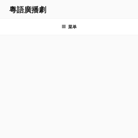
跳
粵語廣播劇
至
内
容
菜单