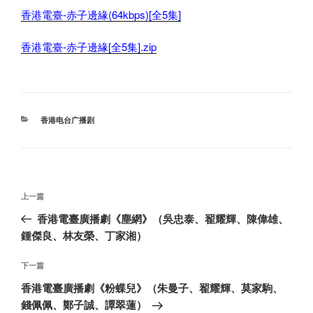
香港電臺-赤子邊緣(64kbps)[全5集]
香港電臺-赤子邊緣[全5集].zip
分
香港电台广播剧
类
文
上
上一篇
章
一
香港電臺廣播劇《塵網》（吳忠泰、翟耀輝、陳偉雄、
导
篇
鍾傑良、林友榮、丁家湘）
航
文
章
下
下一篇
一
香港電臺廣播劇《粉蝶兒》（朱曼子、翟耀輝、莫家駒、
篇
錢佩佩、鄭子誠、譚翠蓮）