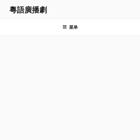
跳
粵語廣播劇
至
内
容
菜单