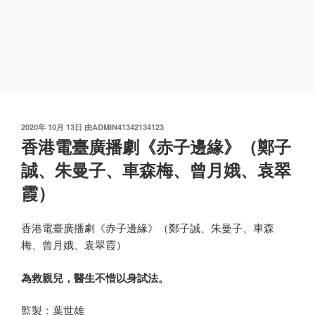
发
2020年 10月 13日
由
ADMIN41342134123
布
香港電臺廣播劇《赤子邊緣》（鄭子
于
誠、朱曼子、車森梅、曾月娥、袁翠
霞）
香港電臺廣播劇《赤子邊緣》（鄭子誠、朱曼子、車森
梅、曾月娥、袁翠霞）
為救親兒，醫生不惜以身試法。
監製：葉世雄