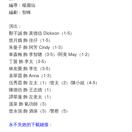
編導：楊麗仙
編劇：智峰
演出：
鄭子誠 飾 黃德信 Dickson（1-5）
曾月娥 飾 佳仔（1-5）
朱曼子 飾 阿芳 Cindy（1-3）
車森梅 飾 李智聰（3-5）/阿美 May（1-2）
丁茵 飾 李太（3-5）
林友榮 飾 李生（3-5）
袁翠霞 飾 Anna（1-3）
伍秀霞 飾 左太（1）/曾太（2）/陳小姐（4-5）
陳德信 飾 王志德（1）
譚翠蓮 飾 左老太（1）
溫泉 飾 氣功師（3）
曾永強 飾 酒保（3）/警察（5）
永不失效的下載鏈接：