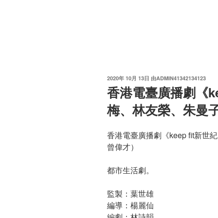
发
2020年 10月 13日
由
ADMIN41342134123
布
香港電臺廣播劇《ke
于
梅、林友榮、朱曼
香港電臺廣播劇《keep fit
曾偉才）
都市生活劇。
監製：葉世雄
編導：楊麗仙
編劇：林詩韻