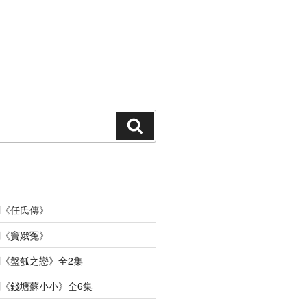
搜
索
劇《任氏傳》
劇《竇娥冤》
《盤瓠之戀》全2集
《錢塘蘇小小》全6集