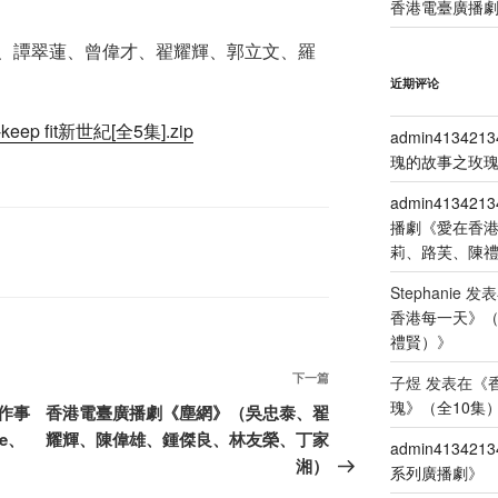
香港電臺廣播劇
、譚翠蓮、曾偉才、翟耀輝、郭立文、羅
近期评论
ep fit新世紀[全5集].zip
admin4134213
瑰的故事之玫瑰
admin4134213
播劇《愛在香
莉、路芙、陳
Stephanie
发表
香港每一天》
禮賢）
》
下
下一篇
子煜
发表在《
一
瑰》（全10集
作事
香港電臺廣播劇《塵網》（吳忠泰、翟
篇
e、
耀輝、陳偉雄、鍾傑良、林友榮、丁家
admin4134213
文
湘）
系列廣播劇
》
章