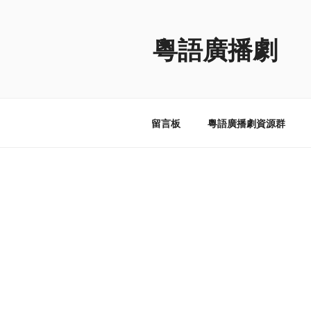
跳
至
粵語廣播劇
内
容
留言板
粵語廣播劇資源群