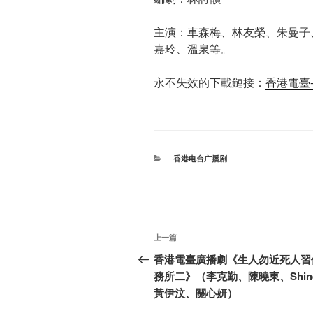
主演：車森梅、林友榮、朱曼子
嘉玲、溫泉等。
永不失效的下載鏈接：
香港電臺-ke
分
香港电台广播剧
类
文
上
上一篇
章
一
香港電臺廣播劇《生人勿近死人習
篇
務所二》（李克勤、陳曉東、Shin
导
文
黃伊汶、關心妍）
航
章