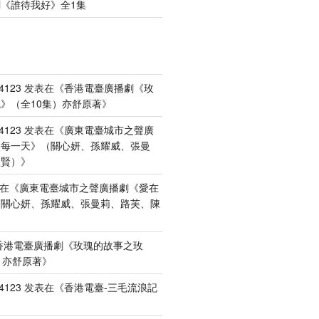
《誰待我好》全1集
4123
发表在《
香港電臺廣播劇《玫
》（全10集）亦舒原著
》
4123
发表在《
廣東電臺城市之聲廣
港每一天》（關心妍、孫耀威、張曼
禮賢）
》
在《
廣東電臺城市之聲廣播劇《愛在
（關心妍、孫耀威、張曼莉、路芙、陳
香港電臺廣播劇《玫瑰的故事之玫
）亦舒原著
》
4123
发表在《
香港電臺-三毛流浪記