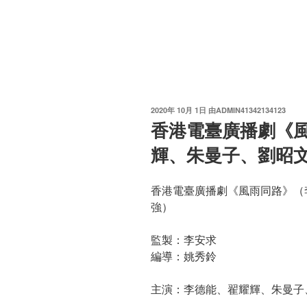
发
2020年 10月 1日
由
ADMIN41342134123
布
香港電臺廣播劇《
于
輝、朱曼子、劉昭
香港電臺廣播劇《風雨同路》（
強）
監製：李安求
編導：姚秀鈴
主演：李德能、翟耀輝、朱曼子