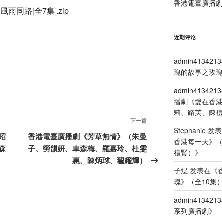
香港電臺廣播劇
風雨同路[全7集].zip
近期评论
admin4134213
瑰的故事之玫瑰
admin4134213
播劇《愛在香
莉、路芙、陳
下
下一篇
Stephanie
发表
一
昭
香港電臺廣播劇《芳草無情》（朱曼
香港每一天》
篇
森
子、勞韻妍、車森梅、羅嘉玲、杜雯
禮賢）
》
文
惠、陳炳球、翟耀輝）
章
子煜
发表在《
瑰》（全10集
admin4134213
系列廣播劇
》