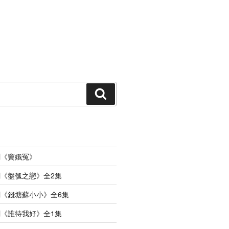
搜
索
劇《竇娥冤》
《盤瓠之戀》全2集
《錢塘蘇小小》全6集
《誰待我好》全1集