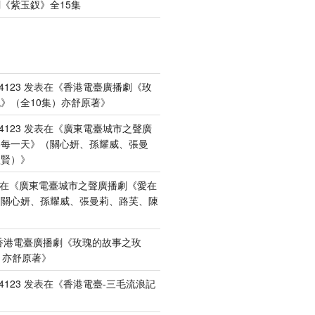
《紫玉釵》全15集
4123
发表在《
香港電臺廣播劇《玫
》（全10集）亦舒原著
》
4123
发表在《
廣東電臺城市之聲廣
港每一天》（關心妍、孫耀威、張曼
禮賢）
》
在《
廣東電臺城市之聲廣播劇《愛在
（關心妍、孫耀威、張曼莉、路芙、陳
香港電臺廣播劇《玫瑰的故事之玫
）亦舒原著
》
4123
发表在《
香港電臺-三毛流浪記