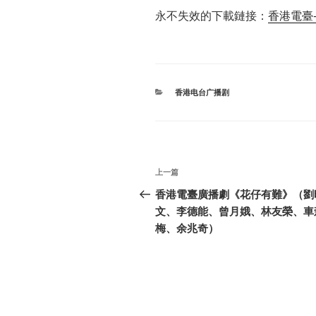
永不失效的下載鏈接：
香港電臺-
分
香港电台广播剧
类
文
上
上一篇
章
一
香港電臺廣播劇《花仔有難》（劉
篇
文、李德能、曾月娥、林友榮、車
导
文
梅、余兆奇）
航
章