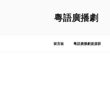
跳
至
粵語廣播劇
内
容
留言板
粵語廣播劇資源群