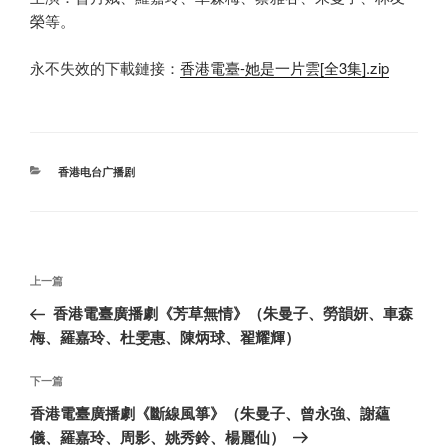
榮等。
永不失效的下載鏈接：
香港電臺-她是一片雲[全3集].zip
分
香港电台广播剧
类
文
上
上一篇
章
一
香港電臺廣播劇《芳草無情》（朱曼子、勞韻妍、車森
导
篇
梅、羅嘉玲、杜雯惠、陳炳球、翟耀輝）
航
文
章
下
下一篇
一
香港電臺廣播劇《斷線風箏》（朱曼子、曾永強、謝蘊
篇
儀、羅嘉玲、周影、姚秀鈴、楊麗仙）