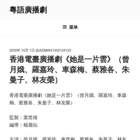
跳
粵語廣播劇
至
内
容
菜单
发
2020年 10月 1日
由
ADMIN41342134123
布
香港電臺廣播劇《她是一片雲》（曾
于
月娥、羅嘉玲、車森梅、蔡雅各、朱
曼子、林友榮）
香港電臺廣播劇《她是一片雲》（曾月娥、羅嘉玲、車森
梅、蔡雅各、朱曼子、林友榮）
監製：葉世雄
編導：楊麗仙
主演：曾月娥、羅嘉玲、車森梅、蔡雅各、朱曼子、林友