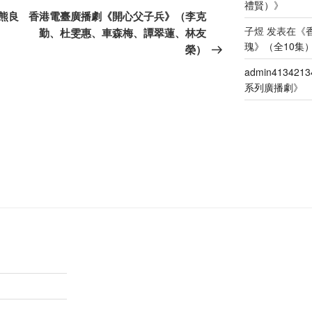
禮賢）
》
一
熊良
香港電臺廣播劇《開心父子兵》（李克
篇
子煜
发表在《
勤、杜雯惠、車森梅、譚翠蓮、林友
文
瑰》（全10集
榮）
章
admin4134213
系列廣播劇
》