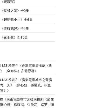
劇《竇娥冤》
《盤瓠之戀》全2集
《錢塘蘇小小》全6集
《誰待我好》全1集
《紫玉釵》全15集
4123
发表在《
香港電臺廣播劇《玫
》（全10集）亦舒原著
》
4123
发表在《
廣東電臺城市之聲廣
港每一天》（關心妍、孫耀威、張曼
禮賢）
》
在《
廣東電臺城市之聲廣播劇《愛在
（關心妍、孫耀威、張曼莉、路芙、陳