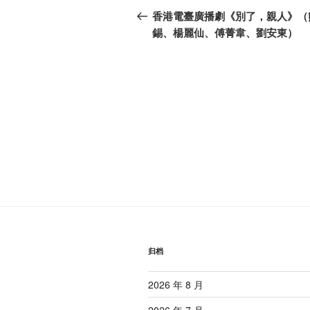
章
一
香港電臺廣播劇《別了，親人》（
篇
錫、楊麗仙、傅菁韋、劉安東）
导
文
航
章
归档
2026 年 8 月