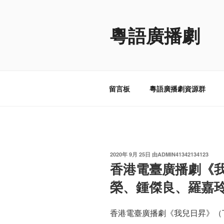
跳
至
粵語廣播劇
内
容
留言板
粵語廣播劇資源群
发
2020年 9月 25日
由
ADMIN41342134123
布
香港電臺廣播劇《
于
榮、鍾傑良、羅嘉
香港電臺廣播劇《我兒日昇》（