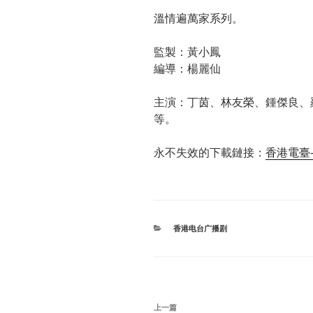
溫情遍萬家系列。
監製：黃小鳳
編導：楊麗仙
主演：丁茵、林友榮、鍾傑良、
等。
永不失效的下載鏈接：
香港電臺-
分
香港电台广播剧
类
文
上
上一篇