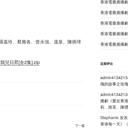
香港電臺廣播
香港電臺廣播劇
香港電臺廣播劇
香港電臺廣播劇
羅嘉玲、蔡雅各、曾永強、溫泉、陳炳球
香港電臺廣播劇
我兒日昇[全2集].zip
近期评论
admin4134213
瑰的故事之玫瑰
admin4134213
播劇《愛在香
莉、路芙、陳
Stephanie
发表
香港每一天》
下
下一篇