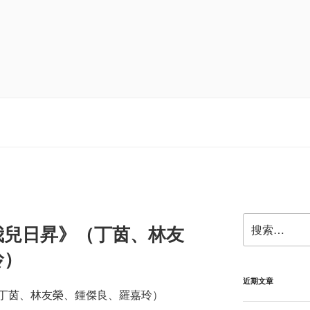
搜
我兒日昇》（丁茵、林友
索：
玲）
近期文章
丁茵、林友榮、鍾傑良、羅嘉玲）