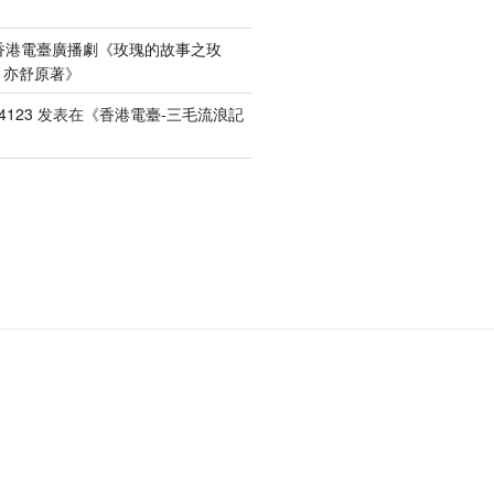
香港電臺廣播劇《玫瑰的故事之玫
）亦舒原著
》
4123
发表在《
香港電臺-三毛流浪記