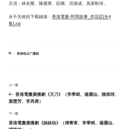
主演：林友榮、陳麗菁、區聰、洪德成、莫家駒等。
永不失效的下載鏈接：
香港電臺-民間故事_杏花莊[全4
集].zip
分
香港电台广播剧
类
文
上
上一篇
章
一
香港電臺廣播劇《天刀》（李學斌、楊麗仙、陳炳球、
导
篇
葉慧芳、李再唐）
航
文
章
下
下一篇
一
香港電臺廣播劇《姊妹劫》（傅菁韋、李學斌、楊麗仙、
篇