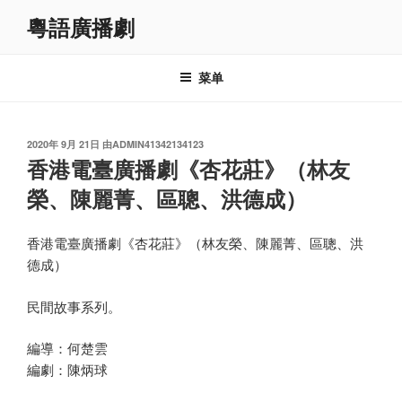
跳
粵語廣播劇
至
内
容
菜单
发
2020年 9月 21日
由
ADMIN41342134123
布
香港電臺廣播劇《杏花莊》（林友
于
榮、陳麗菁、區聰、洪德成）
香港電臺廣播劇《杏花莊》（林友榮、陳麗菁、區聰、洪
德成）
民間故事系列。
編導：何楚雲
編劇：陳炳球