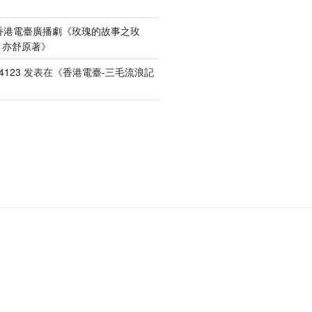
香港電臺廣播劇《玫瑰的故事之玫
）亦舒原著
》
4123
发表在《
香港電臺-三毛流浪記