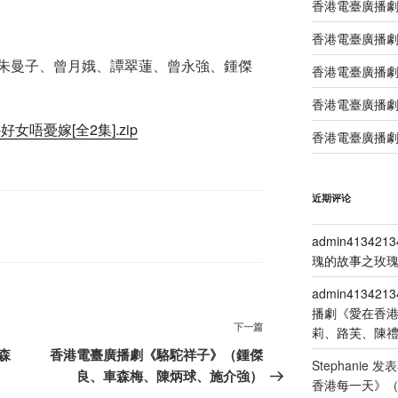
香港電臺廣播
香港電臺廣播劇
朱曼子、曾月娥、譚翠蓮、曾永強、鍾傑
香港電臺廣播劇
香港電臺廣播劇
好女唔憂嫁[全2集].zip
香港電臺廣播劇
近期评论
admin4134213
瑰的故事之玫瑰
admin4134213
播劇《愛在香
下
下一篇
莉、路芙、陳
一
森
香港電臺廣播劇《駱駝祥子》（鍾傑
Stephanie
发表
篇
良、車森梅、陳炳球、施介強）
香港每一天》
文