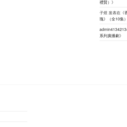
禮賢）
》
章
子煜
发表在《
瑰》（全10集
admin4134213
系列廣播劇
》