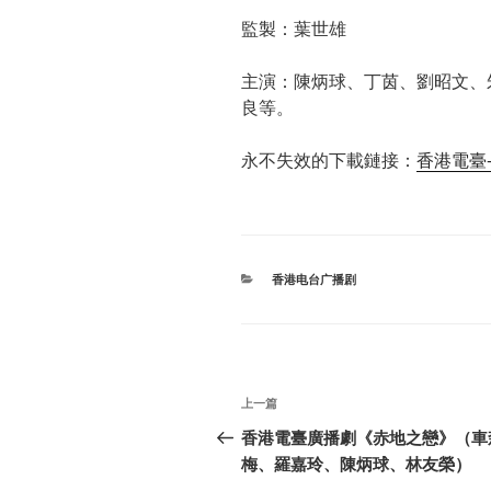
監製：葉世雄
主演：陳炳球、丁茵、劉昭文、
良等。
永不失效的下載鏈接：
香港電臺-
分
香港电台广播剧
类
文
上
上一篇
章
一
香港電臺廣播劇《赤地之戀》（車
篇
梅、羅嘉玲、陳炳球、林友榮）
导
文