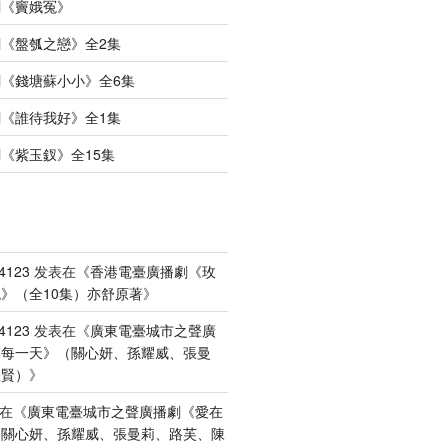
劇《竇娥冤》
《盤瓠之戀》全2集
《錢塘蘇小小》全6集
《誰待我好》全1集
《紫玉釵》全15集
4123
发表在《
香港電臺廣播劇《玫
》（全10集）亦舒原著
》
4123
发表在《
廣東電臺城市之聲廣
港每一天》（關心妍、孫耀威、張曼
禮賢）
》
在《
廣東電臺城市之聲廣播劇《愛在
（關心妍、孫耀威、張曼莉、路芙、陳