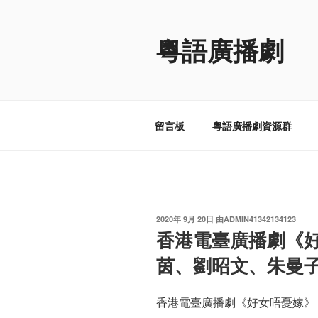
跳
至
粵語廣播劇
内
容
留言板
粵語廣播劇資源群
发
2020年 9月 20日
由
ADMIN41342134123
布
香港電臺廣播劇《
于
茵、劉昭文、朱曼
香港電臺廣播劇《好女唔憂嫁》