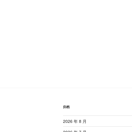
航
章
归档
2026 年 8 月