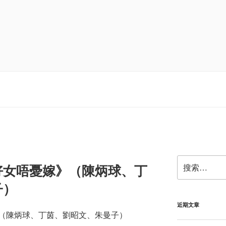
搜
好女唔憂嫁》（陳炳球、丁
索：
子）
近期文章
（陳炳球、丁茵、劉昭文、朱曼子）