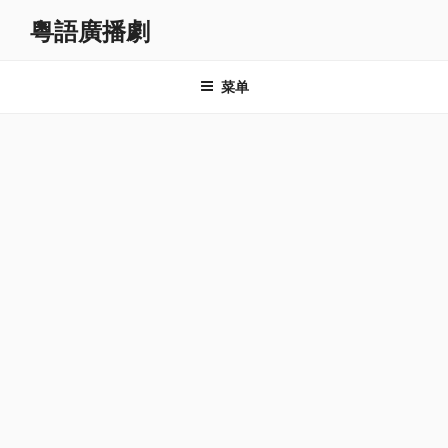
跳
粵語廣播劇
至
内
容
菜单