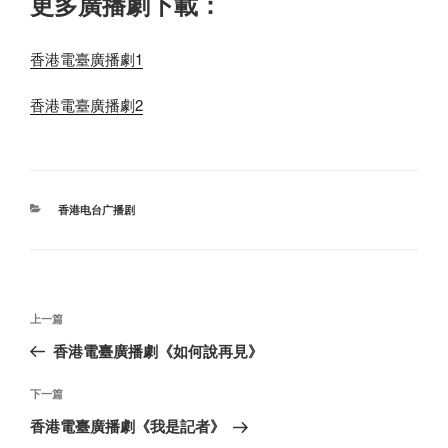
更多廣播劇下載：
香港電臺廣播劇1
香港電臺廣播劇2
分
香港电台广播剧
类
文
上
上一篇
章
一
香港電臺廣播劇《如何說再見》
导
篇
航
文
下
下一篇
章
一
香港電臺廣播劇《我是記者》
篇