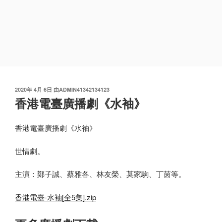
发
2020年 4月 6日
由
ADMIN41342134123
布
香港電臺廣播劇《水袖》
于
香港電臺廣播劇《水袖》
世情劇。
主演：鄭子誠、蔡雅各、林友榮、莫家駒、丁茵等。
香港電臺-水袖[全5集].zip