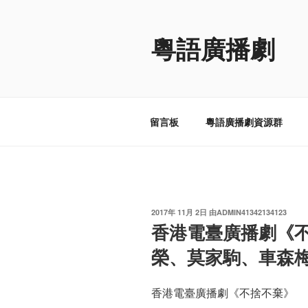
跳
至
粵語廣播劇
内
容
留言板
粵語廣播劇資源群
发
2017年 11月 2日
由
ADMIN41342134123
布
香港電臺廣播劇《
于
榮、莫家駒、車森
香港電臺廣播劇《不捨不棄》