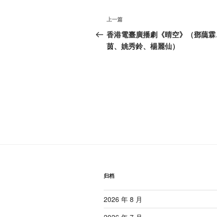
文
上
上一篇
章
一
香港電臺廣播劇《晴空》（鄧藹霖
篇
茵、姚秀鈴、楊麗仙）
导
文
航
章
归档
2026 年 8 月