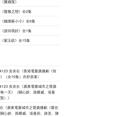
劇《竇娥冤》
《盤瓠之戀》全2集
《錢塘蘇小小》全6集
《誰待我好》全1集
《紫玉釵》全15集
4123
发表在《
香港電臺廣播劇《玫
》（全10集）亦舒原著
》
4123
发表在《
廣東電臺城市之聲廣
港每一天》（關心妍、孫耀威、張曼
禮賢）
》
在《
廣東電臺城市之聲廣播劇《愛在
（關心妍、孫耀威、張曼莉、路芙、陳