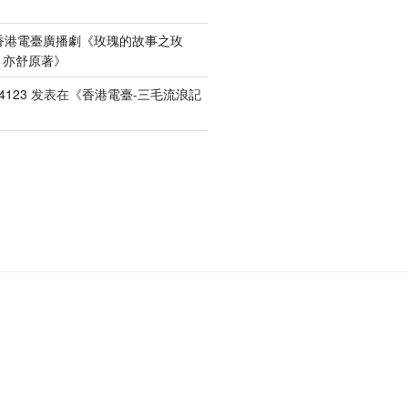
香港電臺廣播劇《玫瑰的故事之玫
）亦舒原著
》
4123
发表在《
香港電臺-三毛流浪記