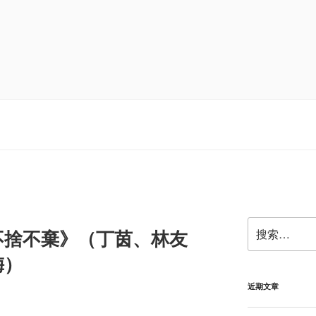
搜
不捨不棄》（丁茵、林友
索：
梅）
近期文章