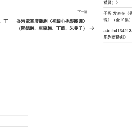
禮賢）
》
下
下一篇
子煜
发表在《
一
瑰》（全10集
、丁
香港電臺廣播劇《初歸心抱樂團圓》
篇
（阮德鏘、車森梅、丁茵、朱曼子）
admin4134213
文
系列廣播劇
》
章