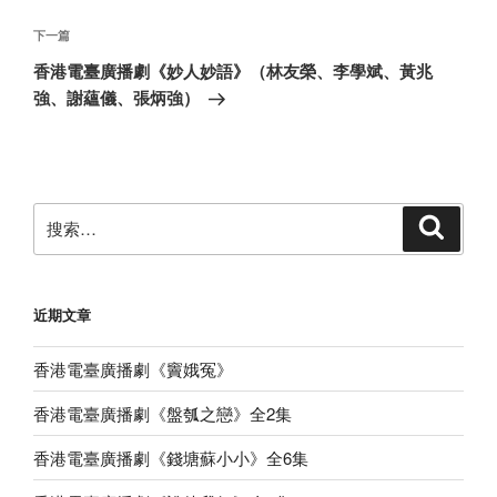
航
文
章
下
下一篇
一
香港電臺廣播劇《妙人妙語》（林友榮、李學斌、黃兆
篇
強、謝蘊儀、張炳強）
文
章
搜
搜
索
索：
近期文章
香港電臺廣播劇《竇娥冤》
香港電臺廣播劇《盤瓠之戀》全2集
香港電臺廣播劇《錢塘蘇小小》全6集