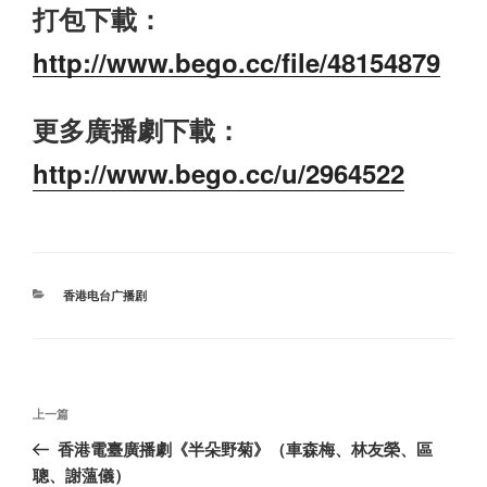
打包下載：
http://www.bego.cc/file/48154879
更多廣播劇下載：
http://www.bego.cc/u/2964522
分
香港电台广播剧
类
文
上
上一篇
章
一
香港電臺廣播劇《半朵野菊》（車森梅、林友榮、區
导
篇
聰、謝薀儀）