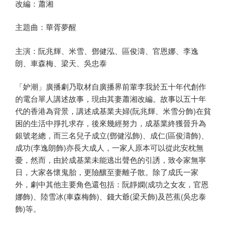
改編：蕭湘
主題曲：華胥夢醒
主演：阮兆輝、米雪、鄧健泓、區俊濤、官恩娜、李逸
朗、車森梅、梁天、吳忠泰
「妒潮」廣播劇乃取材自廣播界前輩李我於五十年代創作
的電台單人講述故事，現由其妻蕭湘改編。故事以五十年
代的香港為背景，講述成基業夫婦(阮兆輝、米雪分飾)在貧
困的生活中掙扎求存，後來幾經努力，成基業終獲晉升為
銀號老總，而三名兒子成立(鄧健泓飾)、成仁(區俊濤飾)、
成功(李逸朗飾)亦長大成人，一家人原本可以從此安枕無
憂，然而，由於成基業未能逃出聲色的引誘，致令家無寧
日，大家各懷鬼胎，更險釀至妻離子散。除了成氏一家
外，劇中其他主要角色還包括：阮靜嫻(成功之女友，官恩
娜飾)、陸雪冰(車森梅飾)、錢大爺(梁天飾)及芭蕉(吳忠泰
飾)等。