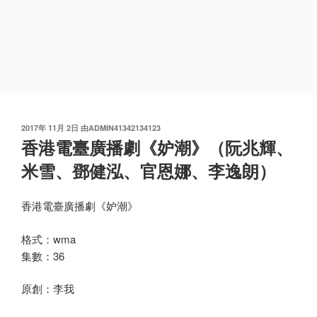
发
2017年 11月 2日
由
ADMIN41342134123
布
香港電臺廣播劇《妒潮》（阮兆輝、
于
米雪、鄧健泓、官恩娜、李逸朗）
香港電臺廣播劇《妒潮》
格式：wma
集數：36
原創：李我