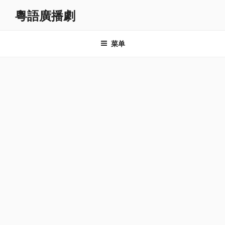
跳
粵語廣播劇
至
内
容
菜单