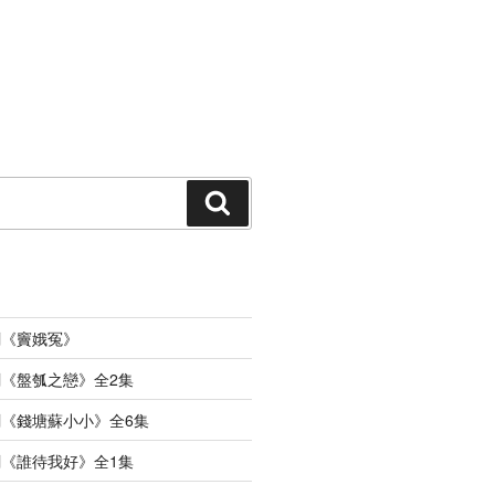
搜
索
劇《竇娥冤》
《盤瓠之戀》全2集
《錢塘蘇小小》全6集
《誰待我好》全1集