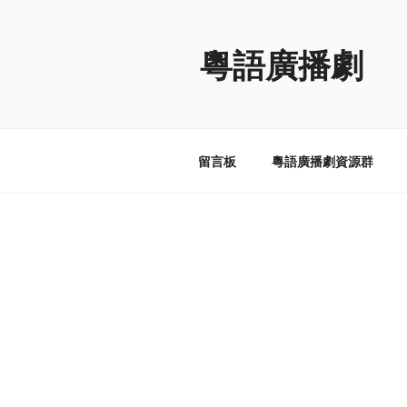
跳
至
粵語廣播劇
内
容
留言板
粵語廣播劇資源群