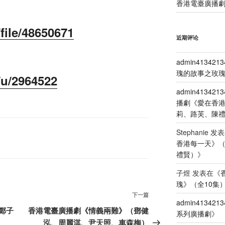
香港電臺廣播劇
file/48650671
近期评论
admin4134213
瑰的故事之玫瑰
/u/2964522
admin4134213
播劇《愛在香
莉、路芙、陳
Stephanie
发表
香港每一天》
禮賢）
》
子煜
发表在《
瑰》（全10集
下
下一篇
admin4134213
一
鄭子
香港電臺廣播劇《情義兩難》（鄧健
系列廣播劇
》
篇
泓、周麗淇、尹天照、車森梅）