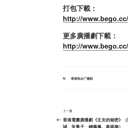
打包下載：
http://www.bego.cc/
更多廣播劇下載：
http://www.bego.cc
分
香港电台广播剧
类
文
上
上一篇
章
一
香港電臺廣播劇《丈夫的秘密》（
篇
誠、朱曼子、錢佩佩、車森梅）