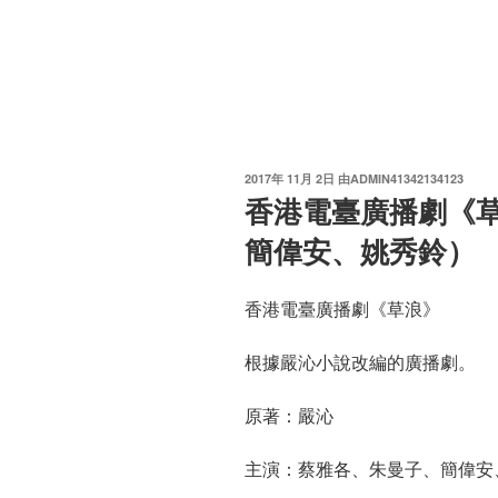
发
2017年 11月 2日
由
ADMIN41342134123
布
香港電臺廣播劇《
于
簡偉安、姚秀鈴）
香港電臺廣播劇《草浪》
根據嚴沁小說改編的廣播劇。
原著：嚴沁
主演：蔡雅各、朱曼子、簡偉安