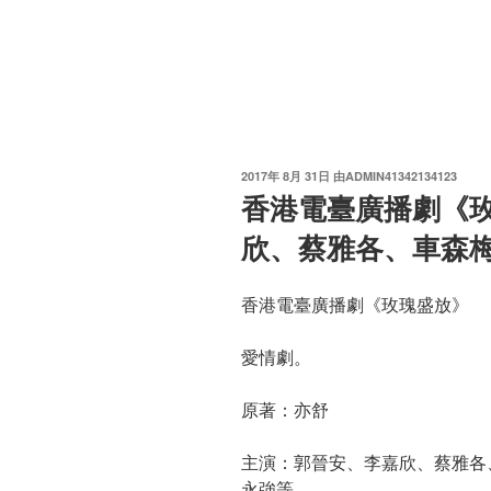
发
2017年 8月 31日
由
ADMIN41342134123
布
香港電臺廣播劇《
于
欣、蔡雅各、車森
香港電臺廣播劇《玫瑰盛放》
愛情劇。
原著：亦舒
主演：郭晉安、李嘉欣、蔡雅各
永強等。