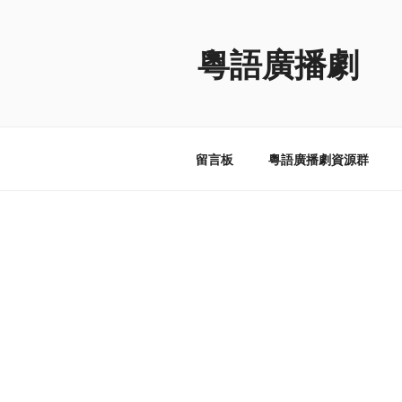
跳
至
粵語廣播劇
内
容
留言板
粵語廣播劇資源群