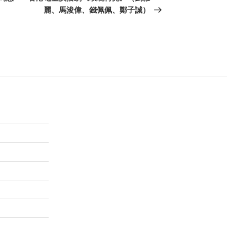
篇
麗、馬浚偉、錢佩佩、鄭子誠）
文
章