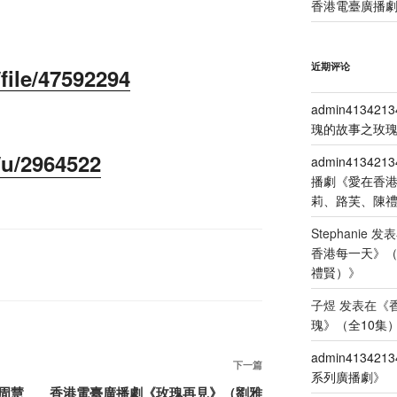
香港電臺廣播劇
近期评论
file/47592294
admin4134213
瑰的故事之玫瑰
/u/2964522
admin4134213
播劇《愛在香
莉、路芙、陳
Stephanie
发表
香港每一天》
禮賢）
》
子煜
发表在《
瑰》（全10集
admin4134213
下
下一篇
系列廣播劇
》
一
周慧
香港電臺廣播劇《玫瑰再見》（劉雅