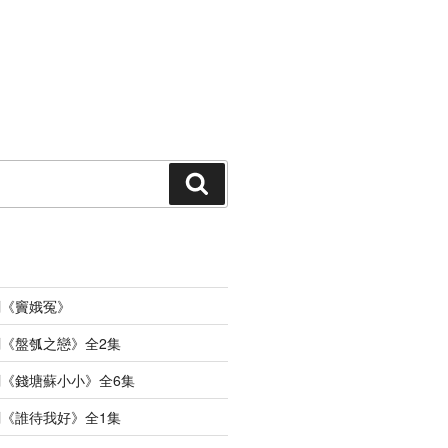
搜
索
劇《竇娥冤》
《盤瓠之戀》全2集
《錢塘蘇小小》全6集
《誰待我好》全1集