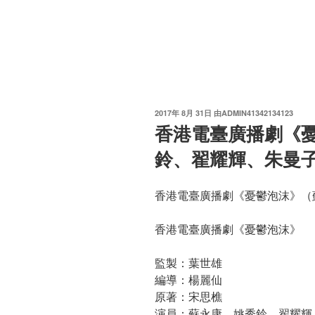
发
2017年 8月 31日
由
ADMIN41342134123
布
香港電臺廣播劇《
于
鈴、翟耀輝、朱曼
香港電臺廣播劇《憂鬱泡沫》（
香港電臺廣播劇《憂鬱泡沫》
監製：葉世雄
編導：楊麗仙
原著：宋思樵
演員：蘇永康、姚秀鈴、翟耀輝