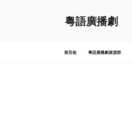
跳
至
粵語廣播劇
内
容
留言板
粵語廣播劇資源群