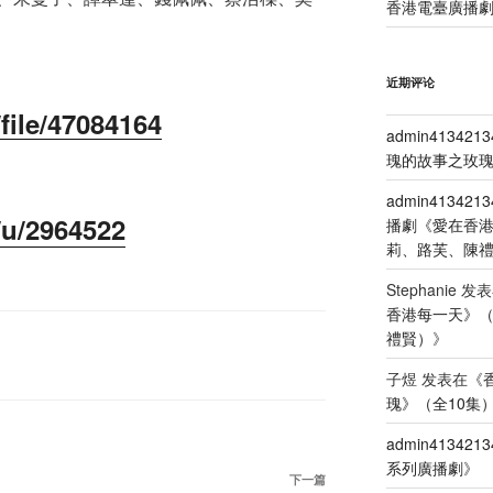
香港電臺廣播劇
近期评论
file/47084164
admin4134213
瑰的故事之玫瑰
admin4134213
/u/2964522
播劇《愛在香
莉、路芙、陳
Stephanie
发表
香港每一天》
禮賢）
》
子煜
发表在《
瑰》（全10集
admin4134213
系列廣播劇
》
下
下一篇