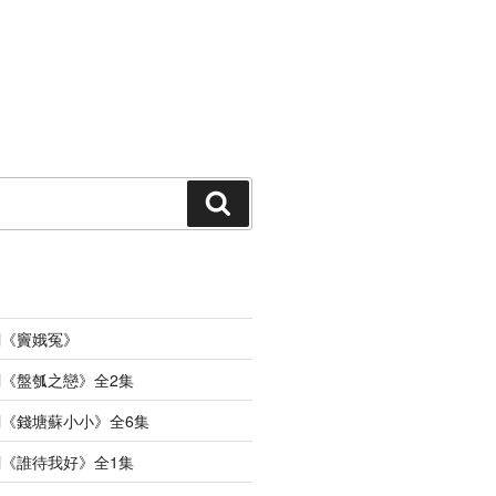
搜
索
劇《竇娥冤》
《盤瓠之戀》全2集
《錢塘蘇小小》全6集
《誰待我好》全1集