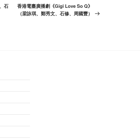
一
、石
香港電臺廣播劇《Gigi Love So Q》
篇
（梁詠琪、鄭秀文、石修、周國豐）
文
章