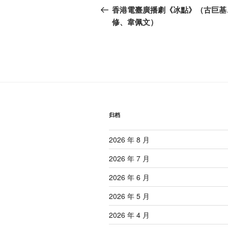
章
一
香港電臺廣播劇《冰點》（古巨基
篇
修、韋佩文）
导
文
航
章
归档
2026 年 8 月
2026 年 7 月
2026 年 6 月
2026 年 5 月
2026 年 4 月