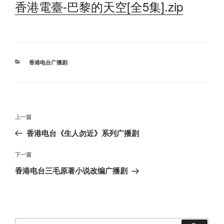
香港電臺-巴黎的天空[全5集].zip
分
香港电台广播剧
类
文
上
上一篇
章
一
香港电台《生人勿近》系列广播剧
导
篇
航
文
下
下一篇
章
一
香港电台三毛原著小说改编广播剧
篇
文
章
搜