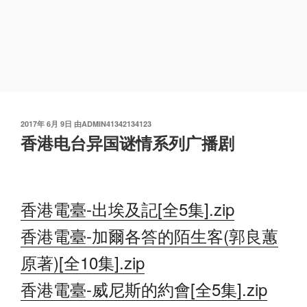
发
2017年 6月 9日
由
ADMIN41342134123
布
香港电台异国谜情系列广播剧
于
香港電臺-出埃及記[全5集].zip
香港電臺-加爾各答的陌生客(郭良蕙
原著)[全10集].zip
香港電臺-威尼斯的約會[全5集].zip