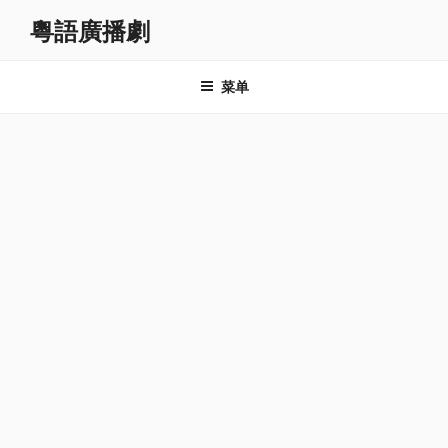
跳
粵語廣播劇
至
内
容
菜单