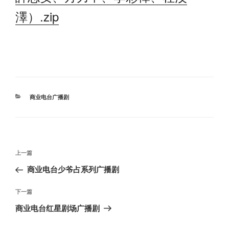
澤）.zip
分
商业电台广播剧
类
文
上
上一篇
章
一
商业电台少爷占系列广播剧
导
篇
航
文
下
下一篇
章
一
商业电台红星剧场广播剧
篇