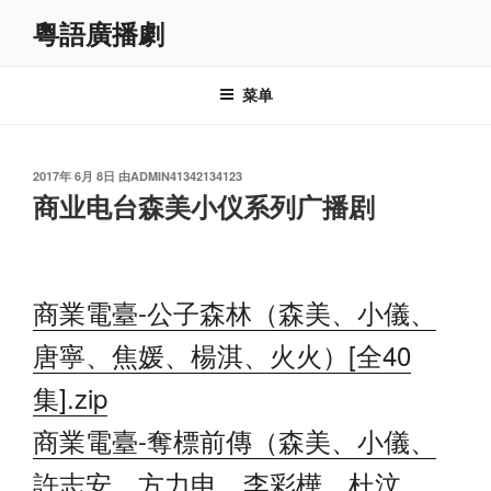
跳
粵語廣播劇
至
内
容
菜单
发
2017年 6月 8日
由
ADMIN41342134123
布
商业电台森美小仪系列广播剧
于
商業電臺-公子森林（森美、小儀、
唐寧、焦媛、楊淇、火火）[全40
集].zip
商業電臺-奪標前傳（森美、小儀、
許志安、方力申、李彩樺、杜汶