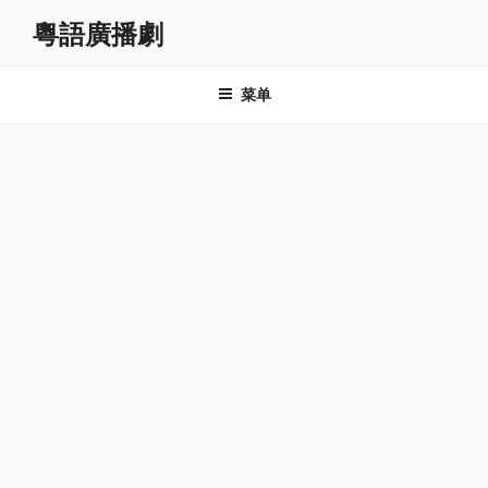
跳
粵語廣播劇
至
内
容
菜单