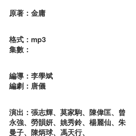
原著：金庸
格式：mp3
集數：
編導：李學斌
編劇：唐儀
演出：張志輝、莫家駒、陳偉匡、曾
永強、勞韻妍、姚秀鈴、楊麗仙、朱
曼子、陳炳球、馮天行、