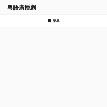
跳
粵語廣播劇
至
内
容
菜单