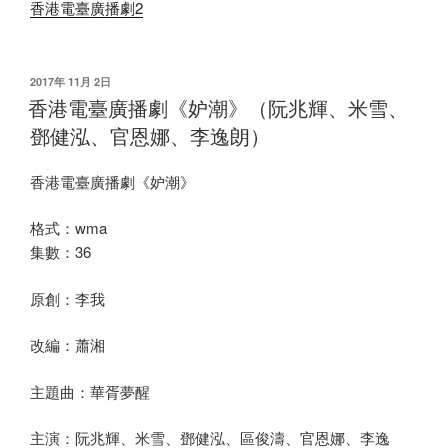
香港電臺廣播劇2
发
2017年 11月 2日
布
香港電臺廣播劇《妒潮》（阮兆輝、米雪、
于
鄧健泓、官恩娜、李逸朗）
香港電臺廣播劇《妒潮》
格式：wma
集數：36
原創：李我
改編：蕭湘
主題曲：華胥夢醒
主演：阮兆輝、米雪、鄧健泓、區俊濤、官恩娜、李逸