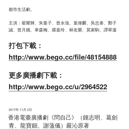
都市生活劇。
主演：翟耀輝、朱曼子、曾永強、葉偉麟、吳忠泰、鄭子
誠、曾月娥、車森梅、羅嘉玲、林友榮、莫家駒、譚翠蓮
打包下載：
http://www.bego.cc/file/48154888
更多廣播劇下載：
http://www.bego.cc/u/2964522
发
2017年 11月 2日
布
香港電臺廣播劇《問自己》（鍾志明、葛劍
于
青、龍寶鈿、謝薀儀）嚴沁原著