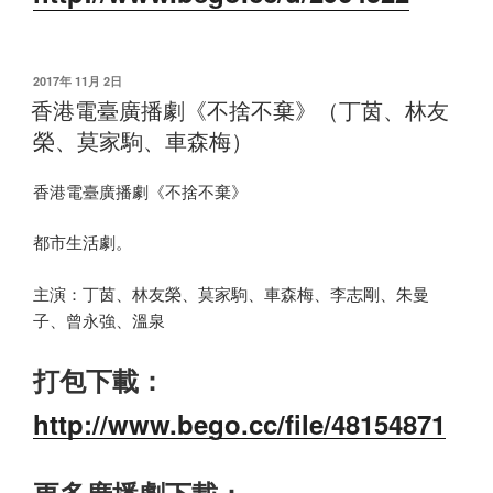
发
2017年 11月 2日
布
香港電臺廣播劇《不捨不棄》（丁茵、林友
于
榮、莫家駒、車森梅）
香港電臺廣播劇《不捨不棄》
都市生活劇。
主演：丁茵、林友榮、莫家駒、車森梅、李志剛、朱曼
子、曾永強、溫泉
打包下載：
http://www.bego.cc/file/48154871
更多廣播劇下載：