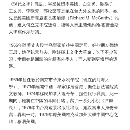
《現代文學》雜誌，畢業後留學美國。白先勇、歐陽子、
王文興、李歐梵、郭松棻等是她在台大外文系的同學。她
先是經美國新聞處處長麥加錫（Richard M. McCarthy）推
薦，進入何立克學院進修，後轉入馬里蘭州約翰·霍普金斯
大學寫作系研讀。
1966年隨著丈夫段世堯舉家前往中國定居。好些朋友勸她
三思，她仍執意前去。剛好碰上文化大革命，吃了不少苦
頭，幸而她是回歸的台籍海外學人，而未受到更慘烈的遭
遇。
1969年起任教於南京市華東水利學院（現在的河海大
學）。1973年離開中國，舉家移居香港，擔任新法書院英
文教師。1974年移民加拿大溫哥華，擔任銀行職員。此一
期間，她將在中國的耳聞目睹，寫了一系列小說《尹縣
長》，1976年由台灣遠景出版社出版，她以當事人身份來
寫，轟動一時。1979年應美國柏克萊加州大學中國中心之
聘，移居美國。