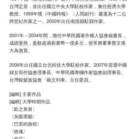
台灣定居，並出任國立中央大學駐校作家，兼任慈濟大學
教授。1999年獲《中國時報》〈人間副刊〉遴選為十二位
跨世紀作家之一。2000年出任南投縣駐縣作家。
2001年－2004年間，擔任中華民國著作權人協會秘書長，
成績斐然，盈餘超過新臺幣一億多元，使常務董事蔡文甫
大為激賞。
2006年出任國立台北科技大學駐校作家。2007年當選中國
婦女寫作協會理事長、中華民國專欄作家協會副理事長、
台灣銀髮族協會「藝文列車」主任委員。
[編輯] 主要作品
[編輯] 大學時期作品
〈欽之舅舅〉
〈灰眼黑貓〉
〈巴里的旅程〉
〈收魂〉
〈辛莊〉