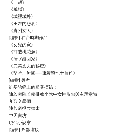
《二胡》
《紙婚》
《城裡城外》
《王左的悲哀》
《貴州女人》
[編輯] 在台時期作品
《女兒的家》
《打造桃花源》
《清水嬸回家》
《完美丈夫的秘密》
《堅持、無悔──陳若曦七十自述》
[編輯] 參考
維基語錄上的相關摘錄：
陳若曦陳若曦佛教小說中女性形象與主題意識
九歌文學網
陳若曦投共始末
中天書坊
現代小說家
[編輯] 外部連接