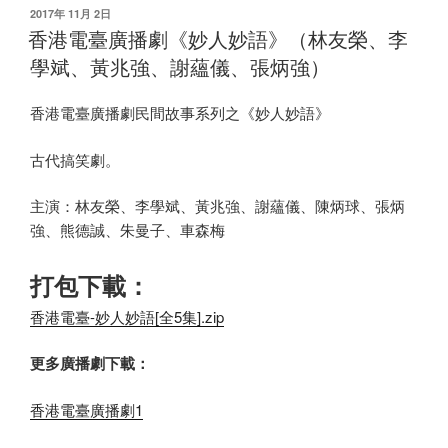
发
2017年 11月 2日
布
香港電臺廣播劇《妙人妙語》（林友榮、李
于
學斌、黃兆強、謝蘊儀、張炳強）
香港電臺廣播劇民間故事系列之《妙人妙語》
古代搞笑劇。
主演：林友榮、李學斌、黃兆強、謝蘊儀、陳炳球、張炳
強、熊德誠、朱曼子、車森梅
打包下載：
香港電臺-妙人妙語[全5集].zip
更多廣播劇下載：
香港電臺廣播劇1