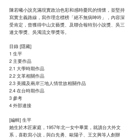
陳若曦小說充滿現實政治色彩和感時憂民的情懷，並堅持
寫實主義路線，寫作理念標榜「絕不無病呻吟」，內容深
受肯定，曾獲得中山文藝獎、及聯合報特別小說獎、吳三
連文學獎、吳濁流文學獎等。
目錄 [隱藏]
1 生平
2 主要作品
2.1 大學時期作品
2.2 文革相關作品
2.3 美國及兩岸三地人情世故相關作品
2.4 在台時期作品
3 參考
4 外部連接
[編輯] 生平
她生於木匠家庭，1957年北一女中畢業，就讀台大外文
系，喜歡寫小說，與白先勇、歐陽子、王文興等人創辦