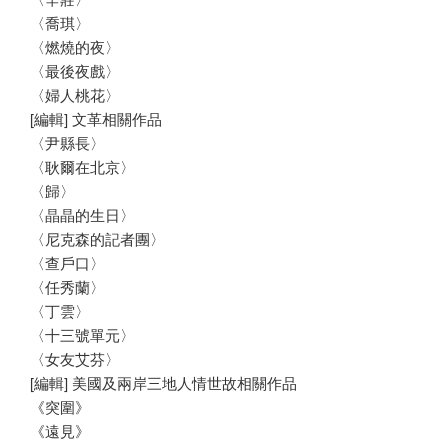
〈喬琪〉
〈燃燒的夜〉
〈最後夜戲〉
〈婦人桃花〉
[編輯] 文革相關作品
〈尹縣長〉
〈耿爾在北京〉
〈歸〉
〈晶晶的生日〉
〈尼克森的記者團〉
〈查戶口〉
〈任秀蘭〉
〈丁雲〉
〈十三號單元〉
〈女友艾芬〉
[編輯] 美國及兩岸三地人情世故相關作品
《突圍》
《遠見》