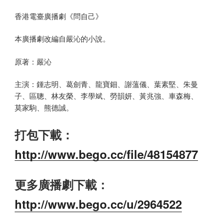
香港電臺廣播劇《問自己》
本廣播劇改編自嚴沁的小說。
原著：嚴沁
主演：鍾志明、葛劍青、龍寶鈿、謝薀儀、葉素堅、朱曼
子、區聰、林友榮、李學斌、勞韻妍、黃兆強、車森梅、
莫家駒、熊德誠。
打包下載：
http://www.bego.cc/file/48154877
更多廣播劇下載：
http://www.bego.cc/u/2964522