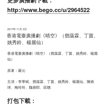
http://www.bego.cc/u/2964522
发
2017年 11月 2日
布
香港電臺廣播劇《晴空》（鄧藹霖、丁茵、
于
姚秀鈴、楊麗仙）
香港電臺廣播劇《晴空》（鄧藹霖、丁茵、姚秀鈴、楊麗
仙）
原著：嚴沁
主演：李學斌、鄧藹霖、丁茵、姚秀鈴、楊麗仙、陳炳
球、梅玲玲、魏炳郎、區聰
打包下載：