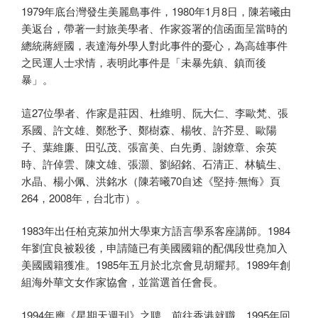
1979年底台灣發生美麗島事件，1980年1月8日，陳若曦由
美返台，帶著一封旅美學者、作家簽署的信函面呈當時的
總統蔣經國，表達海外學人對此事件的憂心，為高雄事件
之民運人士求情，表明此事件是「未暴先鎮、鎮而後
暴」。
這27位學者、作家是莊因、杜維明、阮大仁、李歐梵、張
系國、許文雄、鄭愁予、鄭樹森、楊牧、許芥昱、歐陽
子、葉維廉、田弘茂、張富美、白先勇、謝鐐章、余英
時、許倬雲、陳文雄、張灝、劉紹銘、石清正、林毓生、
水晶、楊小佩、洪銘水（陳若曦70自述《堅持·無悔》頁
264，2008年，台北市）。
1983年出任柏克萊加州大學東方語言學系客座講師。1984
年劉宜良被殺後，申請隨已有美國國籍的配偶段世堯加入
美國國籍獲准。1985年五月於北京會見胡耀邦。1989年創
組海外華文女作家協會，並當選首任會長。
1994年應《星期天週刊》之聘，前往香港就職。1995年回