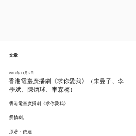
文章
发
2017年 11月 2日
布
香港電臺廣播劇《求你愛我》（朱曼子、李
于
學斌、陳炳球、車森梅）
香港電臺廣播劇《求你愛我》
愛情劇。
原著：依達