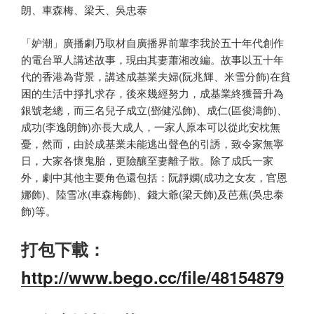
朗、車森梅、梁天、吳忠泰
「妒潮」廣播劇乃取材自廣播界前輩李我於五十年代創作
的電台單人講述故事，現由其妻蕭湘改編。故事以五十年
代的香港為背景，講述成基業夫婦(阮兆輝、米雪分飾)在貧
困的生活中掙扎求存，後來幾經努力，成基業終獲晉升為
銀號老總，而三名兒子成立(鄧健泓飾)、成仁(區俊濤飾)、
成功(李逸朗飾)亦長大成人，一家人原本可以從此安枕無
憂，然而，由於成基業未能逃出聲色的引誘，致令家無寧
日，大家各懷鬼胎，更險釀至妻離子散。除了成氏一家
外，劇中其他主要角色還包括：阮靜嫻(成功之女友，官恩
娜飾)、陸雪冰(車森梅飾)、錢大爺(梁天飾)及芭蕉(吳忠泰
飾)等。
打包下載：
http://www.bego.cc/file/48154879