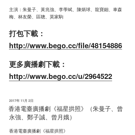
主演：朱曼子、黃兆強、李學斌、陳炳球、龍寶鈿、車森
梅、林友榮、區聰、莫家駒
打包下載：
http://www.bego.cc/file/48154886
更多廣播劇下載：
http://www.bego.cc/u/2964522
发
2017年 11月 2日
布
香港電臺廣播劇《福星拱照》（朱曼子、曾
于
永強、鄭子誠、曾月娥）
香港電臺廣播劇《福星拱照》