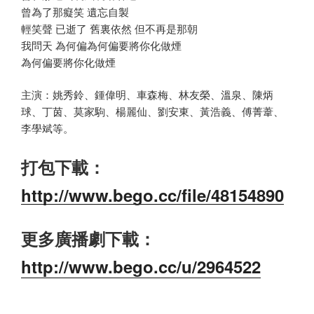
曾為了那癡笑 遺忘自製
輕笑聲 已逝了 舊裏依然 但不再是那朝
我問天 為何偏為何偏要將你化做煙
為何偏要將你化做煙
主演：姚秀鈴、鍾偉明、車森梅、林友榮、溫泉、陳炳
球、丁茵、莫家駒、楊麗仙、劉安東、黃浩義、傅菁葦、
李學斌等。
打包下載：
http://www.bego.cc/file/48154890
更多廣播劇下載：
http://www.bego.cc/u/2964522