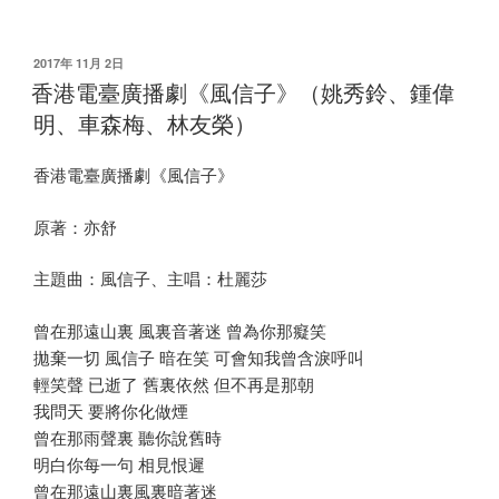
发
2017年 11月 2日
布
香港電臺廣播劇《風信子》（姚秀鈴、鍾偉
于
明、車森梅、林友榮）
香港電臺廣播劇《風信子》
原著：亦舒
主題曲：風信子、主唱：杜麗莎
曾在那遠山裏 風裏音著迷 曾為你那癡笑
拋棄一切 風信子 暗在笑 可會知我曾含淚呼叫
輕笑聲 已逝了 舊裏依然 但不再是那朝
我問天 要將你化做煙
曾在那雨聲裏 聽你說舊時
明白你每一句 相見恨遲
曾在那遠山裏風裏暗著迷