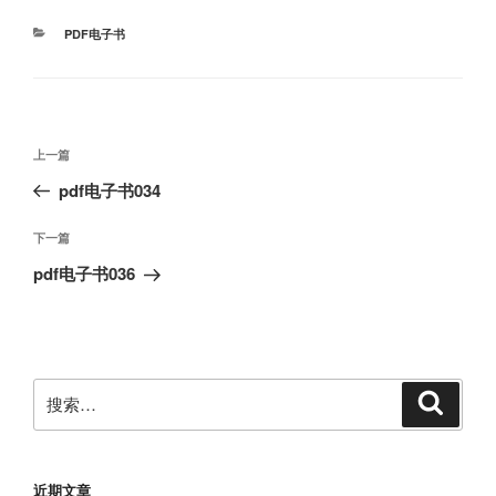
分
PDF电子书
类
文
上
上一篇
章
一
pdf电子书034
导
篇
航
文
下
下一篇
章
一
pdf电子书036
篇
文
章
搜
搜
索
索：
近期文章