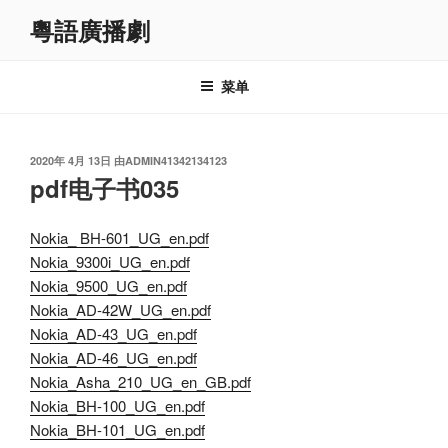
跳
粵語廣播劇
至
内
容
菜单
发
2020年 4月 13日
由
ADMIN41342134123
布
pdf电子书035
于
Nokia_ BH-601_UG_en.pdf
Nokia_9300i_UG_en.pdf
Nokia_9500_UG_en.pdf
Nokia_AD-42W_UG_en.pdf
Nokia_AD-43_UG_en.pdf
Nokia_AD-46_UG_en.pdf
Nokia_Asha_210_UG_en_GB.pdf
Nokia_BH-100_UG_en.pdf
Nokia_BH-101_UG_en.pdf