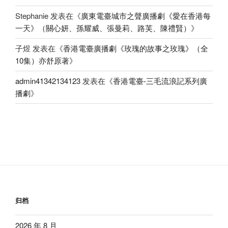
Stephanie
发表在《
廣東電臺城市之聲廣播劇《愛在香港每
一天》（關心妍、孫耀威、張曼莉、路芙、陳禮賢）
》
子煜
发表在《
香港電臺廣播劇《玫瑰的故事之玫瑰》（全
10集）亦舒原著
》
admin41342134123
发表在《
香港電臺-三毛流浪記系列廣
播劇
》
归档
2026 年 8 月