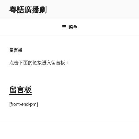
跳
粵語廣播劇
至
内
容
菜单
留言板
点击下面的链接进入留言板：
留言板
[front-end-pm]