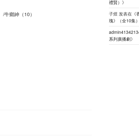
禮賢）
》
）
）/牛鄉紳（10）
子煜
发表在《
瑰》（全10集
）
admin4134213
）
系列廣播劇
》