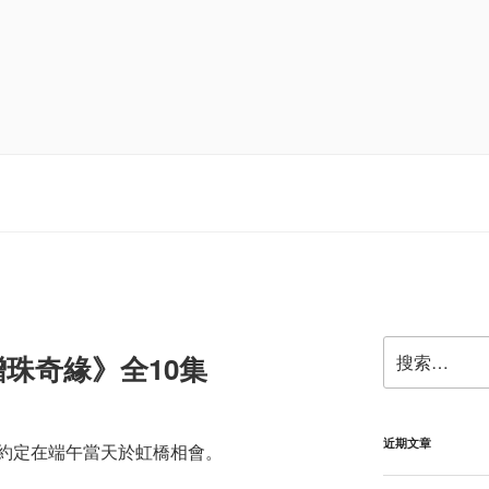
搜
珠奇緣》全10集
索：
近期文章
約定在端午當天於虹橋相會。