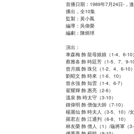
首播日期：1989年7月24日-
播出，全10集
監製：黃小鳳
編導：吳偉榮
編劇：陳炳球
演出：
車森梅 飾 龍母娘娘（1-4、6-10
蔡雅各 飾 時廷芳（1-5、7、9-1
曾月娥 飾 珠兒（1-2、4、6-10
劉昭文 飾 時來（1-6、10）
曾永強 飾 知雲（1-4、6-7）
翟耀輝 飾 惠亮（2-6）
溫泉 飾 時太守（3-10）
鍾偉明 飾 僧伽大師（7-10）
楊麗仙 飾 時夫人（3-5、10）/
羅君左 飾 江通判（6-8、10）
林友榮 飾 僧人（1）/龜將軍（3-
傅菁葦 飾 楊戩（9-10）