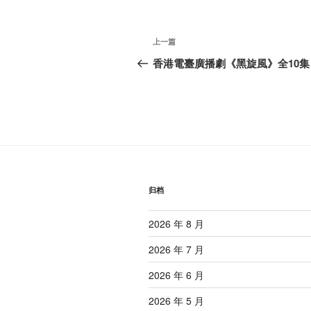
文
上
上一篇
章
一
香港電臺廣播劇《黑旋風》全10集
篇
导
文
航
章
归档
2026 年 8 月
2026 年 7 月
2026 年 6 月
2026 年 5 月