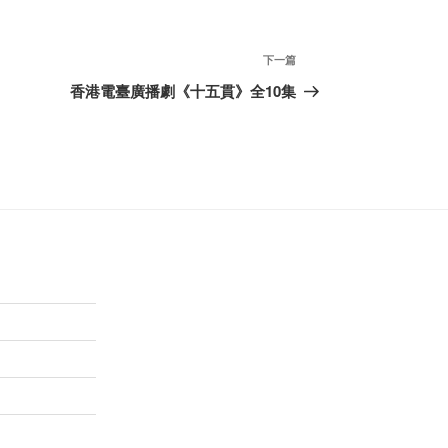
下
下一篇
一
香港電臺廣播劇《十五貫》全10集
篇
文
章