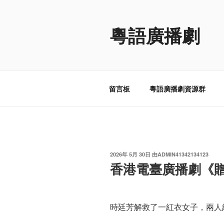
跳
至
粵語廣播劇
内
容
留言板
粵語廣播劇資源群
发
2026年 5月 30日
由
ADMIN41342134123
布
香港電臺廣播劇《贈
于
時廷芳解救了一紅衣女子，兩人