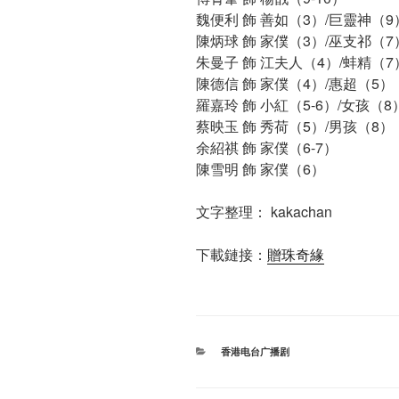
魏便利 飾 善如（3）/巨靈神（9
陳炳球 飾 家僕（3）/巫支祁（7
朱曼子 飾 江夫人（4）/蚌精（7
陳德信 飾 家僕（4）/惠超（5）
羅嘉玲 飾 小紅（5-6）/女孩（8
蔡映玉 飾 秀荷（5）/男孩（8）
余紹祺 飾 家僕（6-7）
陳雪明 飾 家僕（6）
文字整理： kakachan
下載鏈接：
贈珠奇緣
分
香港电台广播剧
类