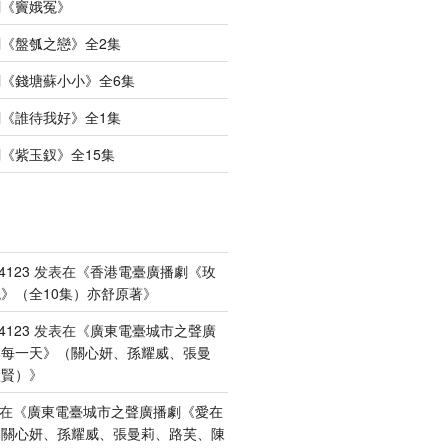
劇《竇娥冤》
《盤瓠之戀》全2集
《錢塘蘇小小》全6集
《誰待我好》全1集
《紫玉釵》全15集
4123
发表在《
香港電臺廣播劇《玫
》（全10集）亦舒原著
》
4123
发表在《
廣東電臺城市之聲廣
港每一天》（關心妍、孫耀威、張曼
禮賢）
》
在《
廣東電臺城市之聲廣播劇《愛在
（關心妍、孫耀威、張曼莉、路芙、陳