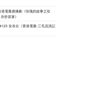
香港電臺廣播劇《玫瑰的故事之玫
）亦舒原著
》
4123
发表在《
香港電臺-三毛流浪記