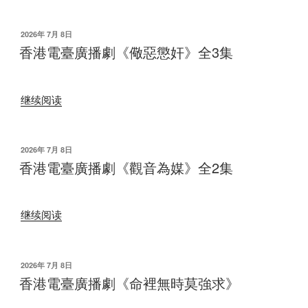
電
釵》
臺
全
发
2026年 7月 8日
布
廣
香港電臺廣播劇《儆惡懲奸》全3集
15
于
播
集”
劇
“香
《走
继续阅读
港
出
電
孤
臺
獨》
发
2026年 7月 8日
布
廣
香港電臺廣播劇《觀音為媒》全2集
全
于
播
1
劇
集”
“香
《儆
继续阅读
港
惡
電
懲
臺
奸》
发
2026年 7月 8日
布
廣
香港電臺廣播劇《命裡無時莫強求》
全
于
播
3