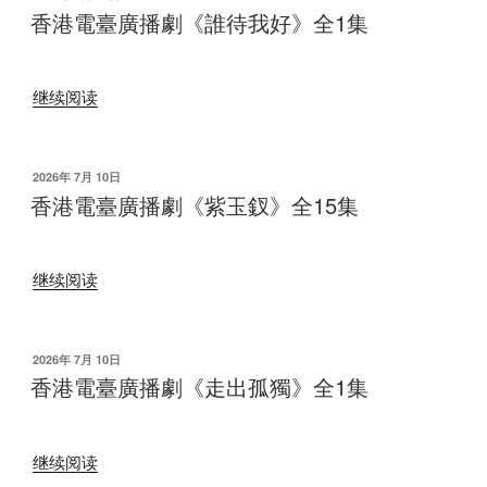
布
廣
香港電臺廣播劇《誰待我好》全1集
全
于
播
2
劇
集”
“香
《錢
继续阅读
港
塘
電
蘇
臺
小
发
2026年 7月 10日
布
廣
香港電臺廣播劇《紫玉釵》全15集
小》
于
播
全
劇
6
“香
《誰
集”
继续阅读
港
待
電
我
臺
好》
发
2026年 7月 10日
布
廣
香港電臺廣播劇《走出孤獨》全1集
全
于
播
1
劇
集”
“香
《紫
继续阅读
港
玉