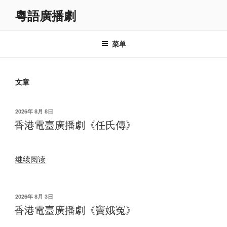
跳
粵語廣播劇
至
内
容
菜单
文章
发
2026年 8月 8日
布
香港電臺廣播劇《任氏傳》
于
“香
继续阅读
港
電
臺
发
2026年 8月 3日
布
廣
香港電臺廣播劇《竇娥冤》
于
播