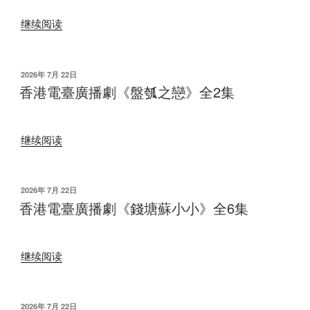
劇
“香
《任
继续阅读
港
氏
電
傳》”
臺
发
2026年 7月 22日
布
廣
香港電臺廣播劇《盤瓠之戀》全2集
于
播
劇
“香
《竇
继续阅读
港
娥
電
冤》”
臺
发
2026年 7月 22日
布
廣
香港電臺廣播劇《錢塘蘇小小》全6集
于
播
劇
“香
《盤
继续阅读
港
瓠
電
之
臺
戀》
发
2026年 7月 22日