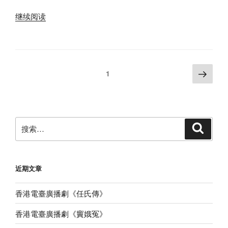
劇
集”
“香
《觀
继续阅读
港
音
電
為
臺
媒》
廣
全
文
下
页
1
播
2
一
章
劇
集”
页
分
《命
页
裡
搜
無
搜
索
索：
時
莫
強
近期文章
求》”
香港電臺廣播劇《任氏傳》
香港電臺廣播劇《竇娥冤》