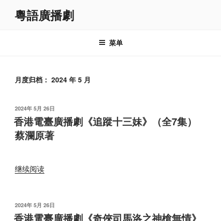
跳
粵語廣播劇
至
内
容
菜单
月度归档：
2024 年 5 月
发
2024年 5月 26日
布
香港電臺廣播劇《追蹤十三妹》（全7集）
于
蔡瀾原著
“香
继续阅读
港
電
臺
发
2024年 5月 26日
布
廣
香港電臺廣播劇《奇俠司馬洛之神槍無情》