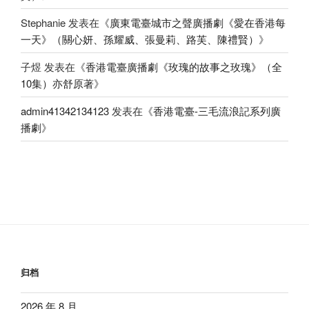
Stephanie
发表在《
廣東電臺城市之聲廣播劇《愛在香港每
一天》（關心妍、孫耀威、張曼莉、路芙、陳禮賢）
》
子煜
发表在《
香港電臺廣播劇《玫瑰的故事之玫瑰》（全
10集）亦舒原著
》
admin41342134123
发表在《
香港電臺-三毛流浪記系列廣
播劇
》
归档
2026 年 8 月