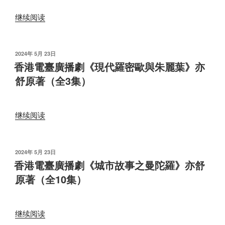
無
《城
情》
市
“香
继续阅读
全
故
港
7
事
電
集”
之
臺
发
2024年 5月 23日
曼
布
廣
香港電臺廣播劇《現代羅密歐與朱麗葉》亦
于
陀
播
舒原著（全3集）
羅》
劇
（全
《奇
10
俠
“香
继续阅读
集）
司
港
亦
馬
電
舒
洛
臺
发
2024年 5月 23日
原
之
布
廣
香港電臺廣播劇《城市故事之曼陀羅》亦舒
于
著”
血
播
原著（全10集）
花
劇
開
《現
處》
代
“香
继续阅读
全
羅
港