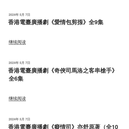
6
密
電
集”
歐
臺
发
2024年 5月 7日
與
布
廣
香港電臺廣播劇《愛情包剪揼》全9集
于
朱
播
麗
劇
葉》
“香
《城
继续阅读
亦
港
市
舒
電
故
原
臺
事
发
2024年 5月 7日
著
布
廣
香港電臺廣播劇《奇俠司馬洛之客串槍手》
之
于
（全
播
曼
全6集
3
劇
陀
集）”
《愛
羅》
情
亦
“香
继续阅读
包
舒
港
剪
原
電
揼》
著
臺
发
2024年 5月 7日
全
（全
布
廣
香港電臺廣播劇《癡情司》亦舒原著（全10