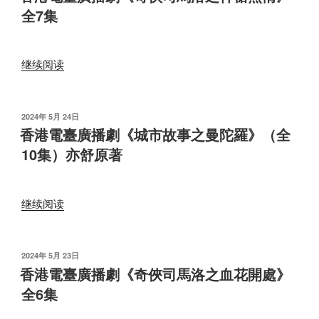
于
播
全7集
劇
《追
蹤
“香
继续阅读
十
港
三
電
妹》
臺
发
2024年 5月 24日
（全
布
廣
香港電臺廣播劇《城市故事之曼陀羅》（全
于
7
播
10集）亦舒原著
集）
劇
蔡
《奇
瀾
俠
“香
继续阅读
原
司
港
著”
馬
電
洛
臺
发
2024年 5月 23日
之
布
廣
香港電臺廣播劇《奇俠司馬洛之血花開處》
于
神
播
全6集
槍
劇