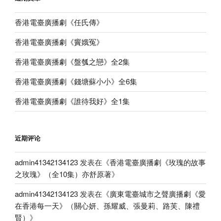
的
集）”
香港電臺廣播劇《任氏傳》
寂
寞》
香港電臺廣播劇《竇娥冤》
全
3
香港電臺廣播劇《盤瓠之戀》全2集
集”
香港電臺廣播劇《錢塘蘇小小》全6集
香港電臺廣播劇《誰待我好》全1集
近期评论
admin41342134123
发表在《
香港電臺廣播劇《玫瑰的故事
之玫瑰》（全10集）亦舒原著
》
admin41342134123
发表在《
廣東電臺城市之聲廣播劇《愛
在香港每一天》（關心妍、孫耀威、張曼莉、路芙、陳禮
賢）
》