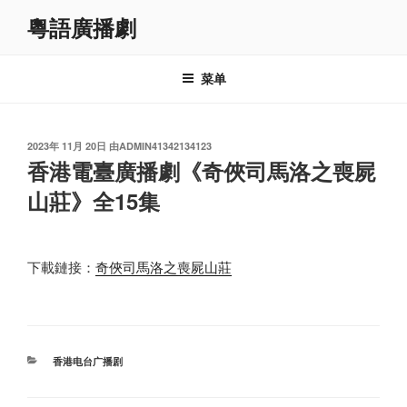
跳
粵語廣播劇
至
内
容
菜单
发
2023年 11月 20日
由
ADMIN41342134123
布
香港電臺廣播劇《奇俠司馬洛之喪屍
于
山莊》全15集
下載鏈接：
奇俠司馬洛之喪屍山莊
分
香港电台广播剧
类