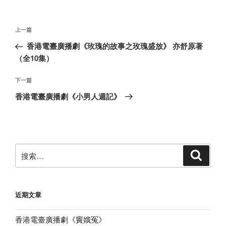
文
上
上一篇
章
一
香港電臺廣播劇《玫瑰的故事之玫瑰盛放》 亦舒原著
导
篇
（全10集）
航
文
章
下
下一篇
一
香港電臺廣播劇《小男人週記》
篇
文
章
搜
搜
索
索：
近期文章
香港電臺廣播劇《竇娥冤》