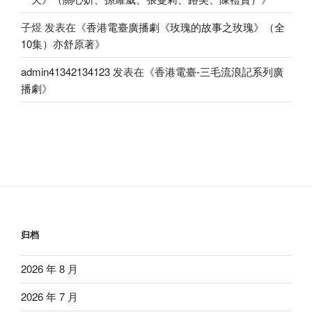
子煜
发表在《
香港電臺廣播劇《玫瑰的故事之玫瑰》（全
10集）亦舒原著
》
admin41342134123
发表在《
香港電臺-三毛流浪記系列廣
播劇
》
归档
2026 年 8 月
2026 年 7 月