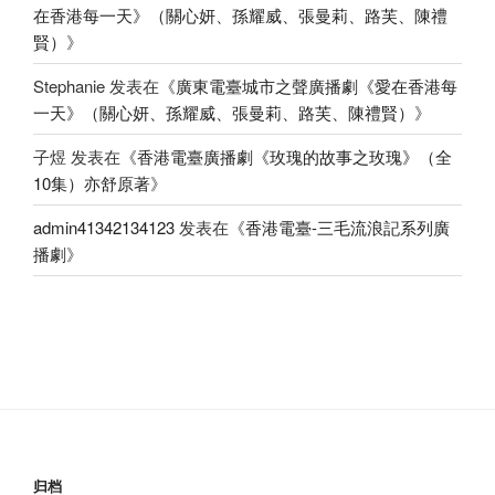
在香港每一天》（關心妍、孫耀威、張曼莉、路芙、陳禮
賢）
》
Stephanie
发表在《
廣東電臺城市之聲廣播劇《愛在香港每
一天》（關心妍、孫耀威、張曼莉、路芙、陳禮賢）
》
子煜
发表在《
香港電臺廣播劇《玫瑰的故事之玫瑰》（全
10集）亦舒原著
》
admin41342134123
发表在《
香港電臺-三毛流浪記系列廣
播劇
》
归档