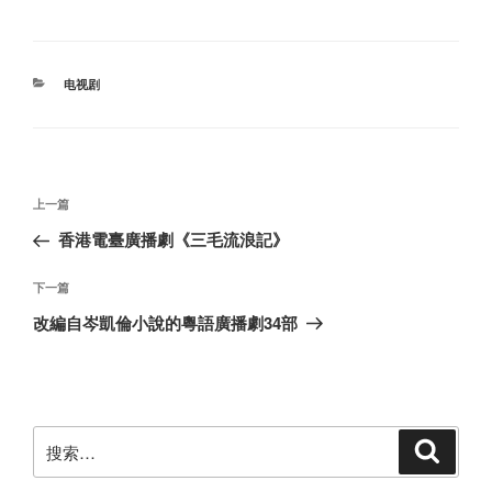
分
电视剧
类
文
上
上一篇
章
一
香港電臺廣播劇《三毛流浪記》
导
篇
航
文
下
下一篇
章
一
改編自岑凱倫小說的粵語廣播劇34部
篇
文
章
搜
搜
索
索：