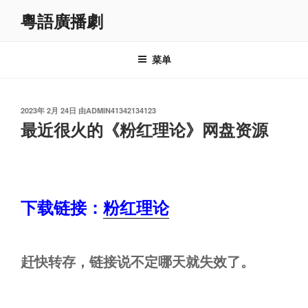
跳
粵語廣播劇
至
内
容
菜单
发
2023年 2月 24日
由
ADMIN41342134123
布
最近很火的《粉红理论》网盘资源
于
下载链接：
粉红理论
赶快转存，链接说不定哪天就失效了。